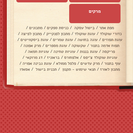
מרקים
מפת אתר
/
ביטול עסקה
/
כניסת ספקים
/
מתכונים
/
כדורי שוקולד
/
עוגת שוקולד
/
מתכון לפנקייק
/
מתכון לפיצה
/
עוגת תפוזים
/
עוגה בחושה
/
עוגת שמרים
/
עוגת ביסקוויטים
/
תפוח אדמה בתנור
/
שקשוקה
/
עוגת מספרים
/
מרק אפונה
/
פריקסה
/
עוגת בננות
/
עוגיות טחינה
/
עוגיות חמאה
/
עוגיות שוקולד צ׳יפס
/
אלפחורס
/
בראוניז
/
דג מרוקאי
/
עוף בתנור
/
מרק עדשים
/
פלפל ממולא
/
עוגת גבינה אפויה
/
מתכון לאורז
/
תנאי שימוש - תקנון
/
תכנית בישול
/
אסאדו