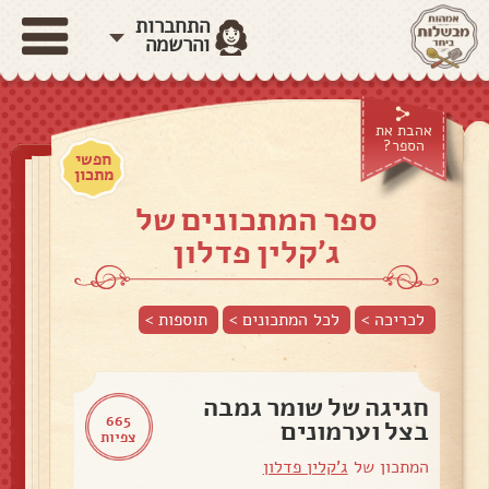
התחברות
והרשמה
אהבת את
הספר?
חפשי
מתכון
ספר המתכונים של
ג'קלין פדלון
לכריכה >
לכל המתכונים >
תוספות
>
חגיגה של שומר גמבה
665
בצל וערמונים
צפיות
המתכון של
ג'קלין פדלון