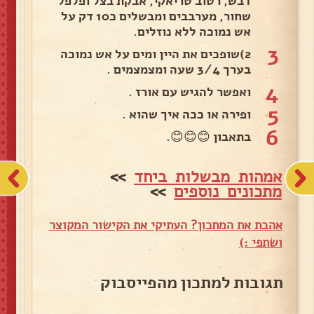
דבש, רטוב טריאקי, אבקת בצל ופלפל
שחור, מערבבים ומבשלים כ10 דק על
אש נמוכה ללא נוזלים.
3
2)שופכים את היין ומים על אש נמוכה
בערך 3/4 שעה ומצמצמים .
4
ואפשר להגיש עם אורז .
5
ופירה או ככה איך שהוא .
6
בתאבון 😊😊😊.
אמהות מבשלות ביחד
>>
מתכונים נוספים
>>
אהבת את המתכון? העתיקי את הקישור המקוצר
ושתפי :)
תגובות למתכון מהפייסבוק