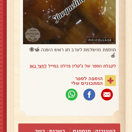
תוספת מושלמת לערב חג ראש השנה 🍯🐝
🍎
לקבלת הספר של ג'קלין פדלון במייל
לחצי כאן
הוספה לספר
המתכונים שלי
קטגוריה:
תוספות
כשרות: כשר