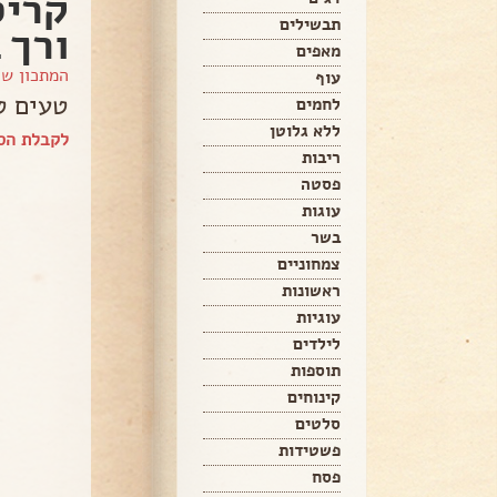
קריס
תבשילים
ורך 
מאפים
המתכון ש
עוף
טעים ט
לחמים
ללא גלוטן
לקבלת הספ
ריבות
פסטה
עוגות
בשר
צמחוניים
ראשונות
עוגיות
לילדים
תוספות
קינוחים
סלטים
פשטידות
פסח