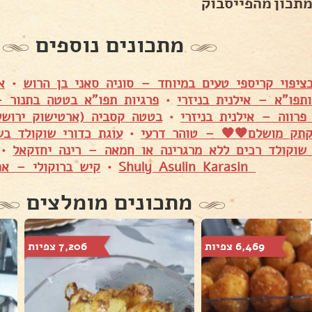
מתכון מהפייסבוק
מתכונים נוספים
ציפוי קריספי טעים במיוחד – סוניה סאני בן הרוש
•
א
תפו"א – אילנית בניזרי
•
פרגיות תפו"א בטטה בתנור – 
פרווה – אילנית בניזרי
•
בטטה קסביה (ארטישוק ירושל
תק מושלם🧡🧡 – טוהר דרעי
•
עוגת כדורי שוקולד ב
 שוקולד רכים ללא מרגרינה או חמאה – רינה יחזקאל
•
Shuly Asulin Karasin
•
קיש ברוקולי – את
מתכונים מומלצים
6,469 צפיות
7,206 צפיות