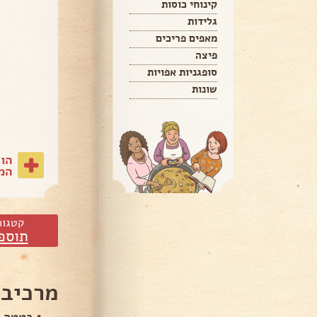
קינוחי כוסות
גלידות
מאפים פריכים
פיצה
סופגניות אפויות
שונות
הו
המת
קטגור
תוספ
מרכיבי