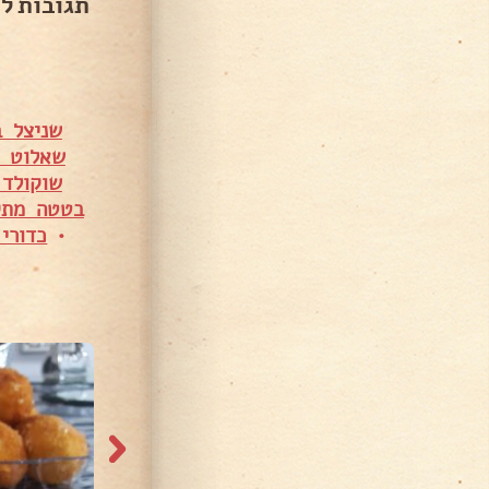
תגובות ל
שניצל ב
שאלוט ו
שוקולד 
בטטה מתק
•
כדורי
10,276 צפיות
24,526 צפיות