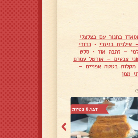
סאדו בתנור עם בצלצלי
אילנית בניזרי
•
כדורי
מי – זהבה אור
•
סלט
שני צבעים – אורטל עמרם
מקלות בטטה אפויים –
י ממן
8,147 צפיות
7,304 צפיות