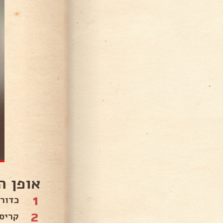
אופן ה
1
כדור
2
קריס