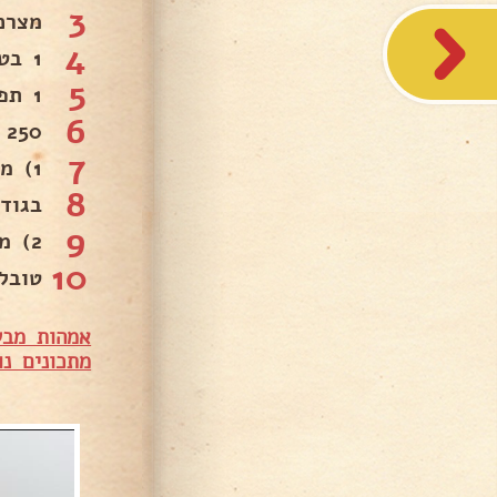
3
מצרכ
4
1 בטטה מבושלת=250 גרם מרוסק.
5
1 תפו"א מבושלת =250 גרם מרוסק.
6
250 גרם ברוקולי של סנפרוסט מבושל קצוץ .
7
1) מערבבים את כל החומרים עושים כדורים.
8
בגוד
9
2) מגלגלים אותם בקמח.
10
טובל
אמהות מבש
מתכונים נו