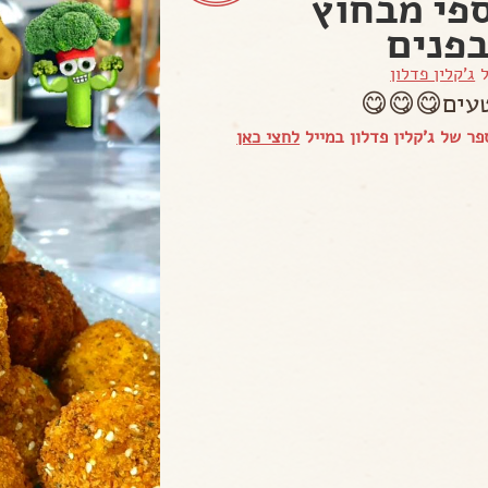
פי מבחוץ
בפנים
ל
ג'קלין פדלון
עים😋😋😋
ר של ג'קלין פדלון במייל
לחצי כאן