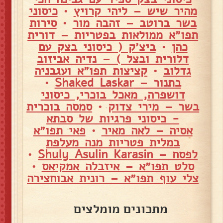
מהיר שיש – ליהי קרויץ
•
כיסוני
בשר ברוטב – זהבה מור
•
סירות
תפו״א ממולאות בפטריות – דורית
כהן
•
ביצ׳ק ( כיסוני בצק עם
דלורית ובצל ) – נדיה אביזוב
גדלוב
•
קציצות תפו״א ועגבניה
בתנור – Shaked Laskar
•
דושפרה, מאכל בוכרי, כיסוני
בשר – מירי צדוק
•
סמסה בוכרית
- כיסוני פרגיות של סבתא
אסיה – לאה מאיר
•
פאי תפו״א
במלית פטריות מנה מעלפת
לפסח – Shuly Asulin Karasin
•
סלט תפו״א – איזבלה אמקיאס
•
צלי עוף תפו״א – רונית אבוחצירה
מתכונים מומלצים