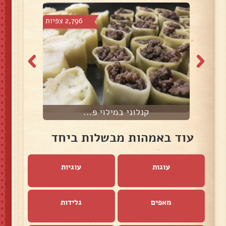
צפיות
2,796 צפיות
קנלוני במילוי פ...
עוד באמהות מבשלות ביחד
עוגות
עוגיות
מאפים
גלידות