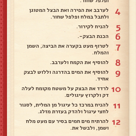
ופלפל שחור.
4
לערבב את הפירה ואת הבצל המטוגן
ולתבל במלח ופלפל שחור.
5
להניח לקירור.
6
הכנת הבצק-.
7
לטרוף מעט בקערה את הביצה, השמן
והמלח.
8
להוסיף את הקמח ולערבב.
9
להוסיף את המים בהדרגה וללוש לבצק
אחיד.
10
לרדד את הבצק על משטח מקומח לעלה
דק ולקרוץ עיגולים.
11
להניח במרכז כל עיגול מן המלית, לסגור
לחצי עיגול ולהדק בעזרת מזלג.
12
להרתיח מים חמים בסיר עם מעט מלח
ושמן, ולבשל את.