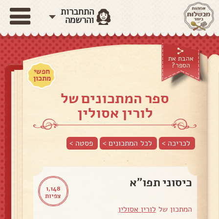
התחברות
והרשמה
אהבת את
הספר?
חפשי
מתכון
ספר המתכונים של
לורין אסולין
לכריכה >
לכל המתכונים >
פסטה
>
כיסוני תפו״א
1,148
צפיות
המתכון של
לורין אסולין