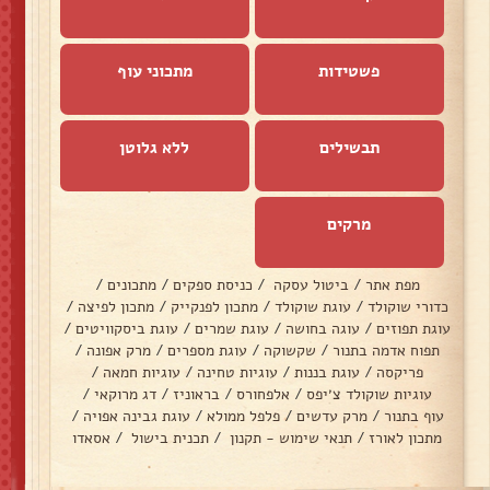
פשטידות
מתכוני עוף
תבשילים
ללא גלוטן
מרקים
מפת אתר
/
ביטול עסקה
/
כניסת ספקים
/
מתכונים
/
כדורי שוקולד
/
עוגת שוקולד
/
מתכון לפנקייק
/
מתכון לפיצה
/
עוגת תפוזים
/
עוגה בחושה
/
עוגת שמרים
/
עוגת ביסקוויטים
/
תפוח אדמה בתנור
/
שקשוקה
/
עוגת מספרים
/
מרק אפונה
/
פריקסה
/
עוגת בננות
/
עוגיות טחינה
/
עוגיות חמאה
/
עוגיות שוקולד צ׳יפס
/
אלפחורס
/
בראוניז
/
דג מרוקאי
/
עוף בתנור
/
מרק עדשים
/
פלפל ממולא
/
עוגת גבינה אפויה
/
מתכון לאורז
/
תנאי שימוש - תקנון
/
תכנית בישול
/
אסאדו