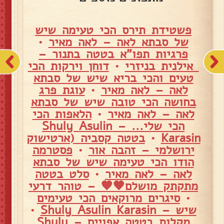
פשטידת תירס הכי טעימה שיש
של סבתא לאה – לאה מאיר
•
פרגיות תפו"א בטטה בתנור –
אילנית בניזרי
•
דוחן וירקות הכי
טעים והכי בריא שיש של סבתא
לאה – לאה מאיר
•
עוגת פרג
בחושה הכי טובה שיש של סבתא
לאה – לאה מאיר
•
הלאפות הכי
הכי שלי... – Shuly Asulin
Karasin
•
בטטה קסביה (ארטישוק
ירושלמי – זהבה אור
•
פסטרמה
הודו הכי טעימה שיש של סבתא
לאה – לאה מאיר
•
סלט בטטה
מתקתק מושלם🧡🧡 – טוהר דרעי
•
סיגרים מרוקאים הכי טעימים
שיש – Shuly Asulin Karasin
•
מקלות בטטה אפויים – Shuly