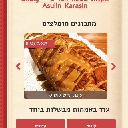
Asulin Karasin
מתכונים מומלצים
צפיות
7,085 צפיות
עוגת שיש לוטוס
עוד באמהות מבשלות ביחד
עוגות
עוגיות