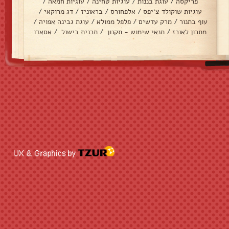
פריקסה
/
עוגת בננות
/
עוגיות טחינה
/
עוגיות חמאה
/
עוגיות שוקולד צ׳יפס
/
אלפחורס
/
בראוניז
/
דג מרוקאי
/
עוף בתנור
/
מרק עדשים
/
פלפל ממולא
/
עוגת גבינה אפויה
/
מתכון לאורז
/
תנאי שימוש - תקנון
/
תכנית בישול
/
אסאדו