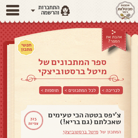
התחברות
והרשמה
אהבת את
הספר?
חפשי
מתכון
ספר המתכונים של
מיטל ברסטוביצקי
לכריכה >
לכל המתכונים >
תוספות
>
צ’יפס בטטה הכי טעימים
723
שאכלתם (גם בריא!)
צפיות
המתכון של
מיטל ברסטוביצקי