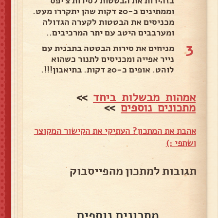
בזהירות את הבטטות לסירות צ’יפס
וממתינים כ-20 דקות שהן יתקררו מעט.
מכניסים את הבטטות לקערה הגדולה
ומערבבים היטב עם יתר המרכיבים..
3
מניחים את סירות הבטטה בתבנית עם
נייר אפייה ומכניסים לתנור כשהוא
לוהט. אופים כ-20 דקות. בתיאבון!!!.
אמהות מבשלות ביחד
>>
מתכונים נוספים
>>
אהבת את המתכון? העתיקי את הקישור המקוצר
ושתפי :)
תגובות למתכון מהפייסבוק
מתכונים נוספים