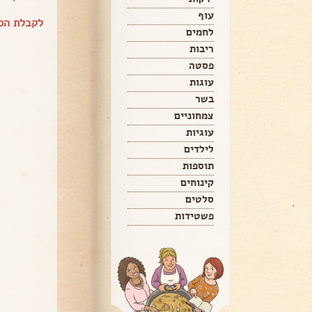
עוף
לקבלת הספר של aram
לחמים
ריבות
פסטה
עוגות
בשר
צמחוניים
עוגיות
לילדים
תוספות
קינוחים
סלטים
פשטידות