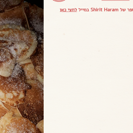
Shirit H במייל
לחצי כאן