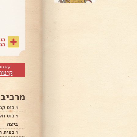
הו
המת
קטגור
קינוח
מרכיבי
1 כוס קמח
1 כוס חלב
ביצה
1 כפית תמצית וניל