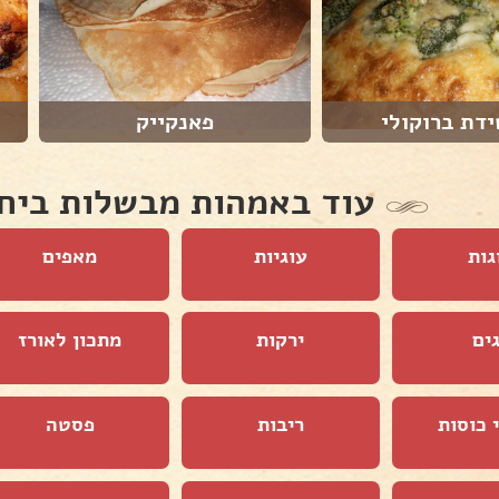
דת ברוקולי
פאנקייק
עוד באמהות מבשלות ביח
גות
עוגיות
מאפים
ים
ירקות
מתכון לאורז
 כוסות
ריבות
פסטה