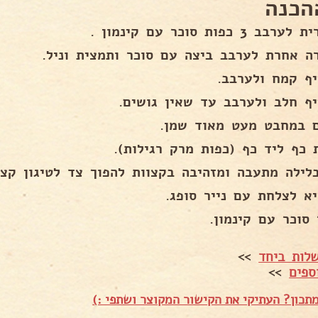
הכנה
בב 3 כפות סוכר עם קינמון .
ה אחרת לערבב ביצה עם סוכר ותמצית וניל.
יף קמח ולערבב.
יף חלב ולערבב עד שאין גושים.
 במחבט מעט מאוד שמן.
 כף ליד כף (כפות מרק רגילות).
לילה מתעבה ומזהיבה בקצוות להפוך צד לטיגון קצר
יא לצלחת עם נייר סופג.
 סוכר עם קינמון.
לות ביחד
>>
ספים
>>
תכון? העתיקי את הקישור המקוצר ושתפי :)