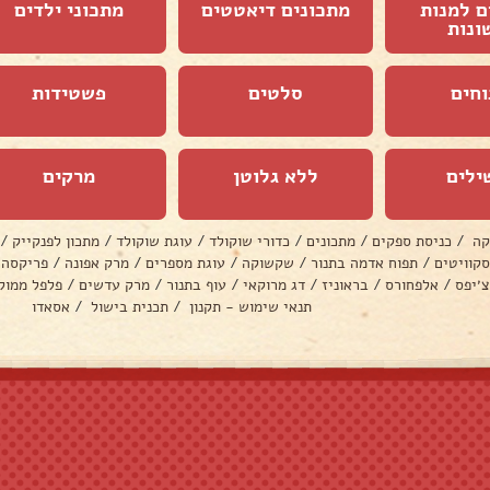
ם למנות
מתכונים דיאטטים
מתכוני ילדים
ונות
וחים
סלטים
פשטידות
ילים
ללא גלוטן
מרקים
קה
/
כניסת ספקים
/
מתכונים
/
כדורי שוקולד
/
עוגת שוקולד
/
מתכון לפנקייק
/
סקוויטים
/
תפוח אדמה בתנור
/
שקשוקה
/
עוגת מספרים
/
מרק אפונה
/
פריקסה
צ׳יפס
/
אלפחורס
/
בראוניז
/
דג מרוקאי
/
עוף בתנור
/
מרק עדשים
/
פלפל ממול
תנאי שימוש - תקנון
/
תכנית בישול
/
אסאדו