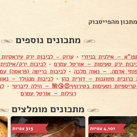
מתכון מהפייסבוק
מתכונים נוספים
פו"א – אילנית בניזרי
•
ערוק - לביבות ירק עיראקיות
יבות ירק טעימות – אורטל עמרם
•
לביבות ירק/אילנית 
וחי אדמה. – נאוה מלכה
•
לביבות כרישה (פראסה) עם
 כרובית מטוגנות – דורית כהן
•
לביבות מנגולד – נאו
ריספיות וטעימות בטירוףף😍😘🌺 – הילה ליברטי
•
לב
רגילות – אורטל עמרם
מתכונים מומלצים
4,101 צפיות
315 צפיות