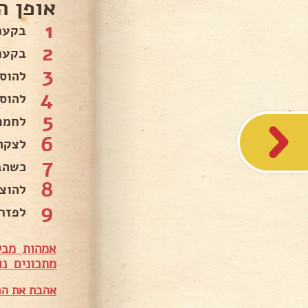
אופן ה
1
בקערית לער
2
בקער
3
להוס
4
להוס
5
לחמם
6
לצקת
7
כשהב
8
להוצ
9
לפזר
אמהות מבש
מתכונים נו
אהבת את המ