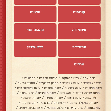
קינוחים
סלטים
פשטידות
מתכוני עוף
תבשילים
ללא גלוטן
מרקים
מפת אתר
/
ביטול עסקה
/
כניסת ספקים
/
מתכונים
/
כדורי שוקולד
/
עוגת שוקולד
/
מתכון לפנקייק
/
מתכון לפיצה
/
עוגת תפוזים
/
עוגה בחושה
/
עוגת שמרים
/
עוגת ביסקוויטים
/
תפוח אדמה בתנור
/
שקשוקה
/
עוגת מספרים
/
מרק אפונה
/
פריקסה
/
עוגת בננות
/
עוגיות טחינה
/
עוגיות חמאה
/
עוגיות שוקולד צ׳יפס
/
אלפחורס
/
בראוניז
/
דג מרוקאי
/
עוף בתנור
/
מרק עדשים
/
פלפל ממולא
/
עוגת גבינה אפויה
/