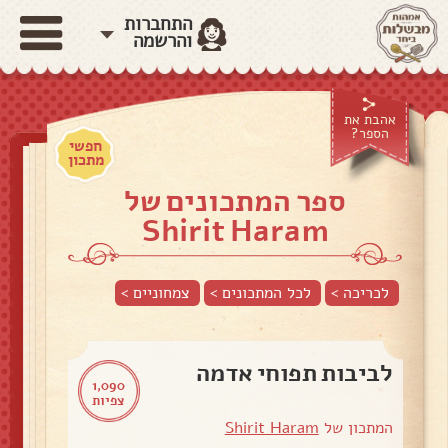
התחברות
והרשמה
אהבת את
הספר?
חפשי
מתכון
ספר המתכונים של
Shirit Haram
לכריכה >
לכל המתכונים >
צמחוניים
>
לביבות תפוחי אדמה
1,090
צפיות
המתכון של
Shirit Haram