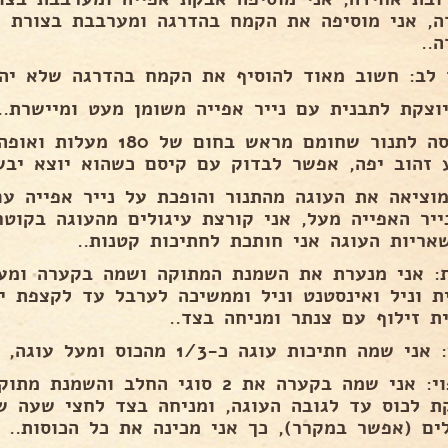
ה, אני מוסיפה את הקמח בהדרגה ומערבבת בצורת 
..
 לב: חשוב מאוד להוסיף את הקמח בהדרגה שלא יהיו
יוצקת לתבנית עם נייר אפייה משומן מעט ומיישרת..
 זהוב יפה, אפשר לבדוק עם קיסם כשהוא יוצא יבש.
מוציאה את העוגה מהתנור והופכת על נייר אפייה ע
ייר האפייה מעל, אני קורצת עיגולים מהעוגה בקוטר
אריות העוגה אני חותכת לחתיכות קטנות..
: אני מנערת את השמנת המתוקה ושמה בקערה ומער
ת וניל ואינסטנט וניל וממשיכה לערבל עד לקצפת י
ת זילוף עם צנתר ומניחה בצד..
שמה חתיכות עוגה כ-1/3 מהכוס ומעל עוגה, ודוקרת את העוגה..
הציפוי: אני שמה בקערה את 2 סוגי החלב ו
קת לכוס עד לגובה העוגה, ומניחה בצד לחצי שעה ש
לים (אפשר במקרר), כך אני מכינה את כל הכוסות..