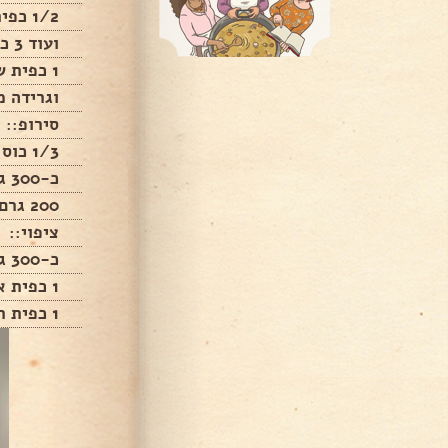
1/2 כפית אבקת אפיה,
ועוד 3 כפות סוכר,
1 כפית שמן,
וגרידה מ
סירופ::
1/3 כוס חלב (איזה חלב שרוצים),
כ-300 גרם שמנת מתוקה,
200 גרם חלב מרוכז ממותק,
ציפוי::
כ-300 גרם שמנת מתוקה,
1 כפית אינסטנט וניל,
1 כפית תמצית וניל,