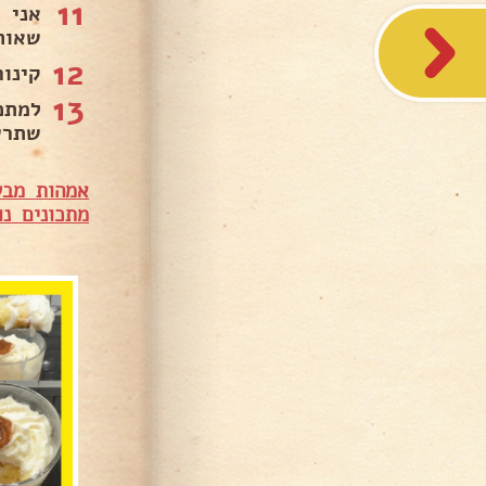
11
אני 
שאוה
12
קינו
13
למתכ
שתרש
אמהות מבש
מתכונים נו