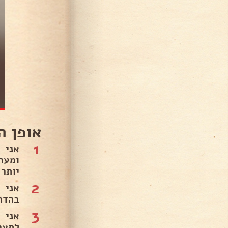
אופן ה
1
ומער
יותר 
2
בהדר
3
אני 
לתער