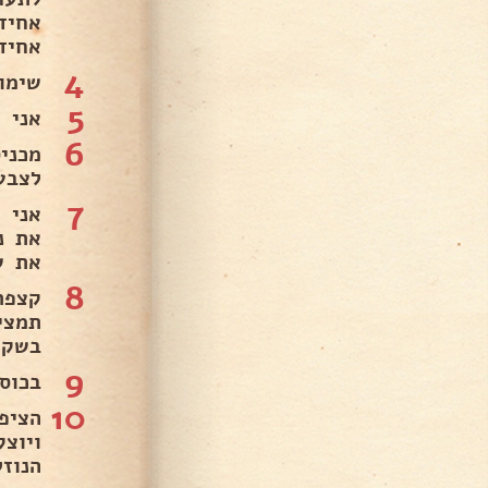
אחיד
אחידה
4
שימו
5
אני 
6
לצבע
7
אני 
את נ
את ש
8
קצפת
תמצי
בשקי
9
בכוס: אני 
10
ויוצ
הנוז