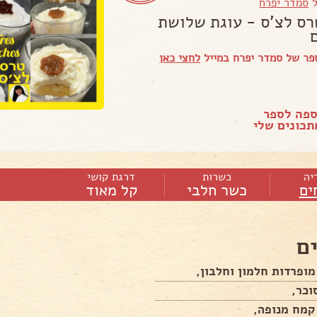
ל
סמדר יפרח
רס לצ'ס - עוגת שלושת
פר של סמדר יפרח במייל
לחצי כאן
ספה לספר
כונים שלי
יה
כשרות
דרגת קושי
ים
כשר חלבי
קל מאוד
ם