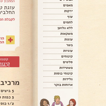
המתכון ש
מאפים
עוגת ט
החלבים
ירקות
עוף
לקבלת הס
לחמים
ללא גלוטן
משקאות
הו
עוגות
המת
בשר
עוגיות
קינוחים
קטגור
סלטים
קינוח
פשטידות
קינוחי כוסות
גלידות
מרכיבי
ארוחות בוקר
5 ביצים מופרדות חלמון וחלבון,
5 כפות סוכר,
1/2 כוס קמח מנופה,