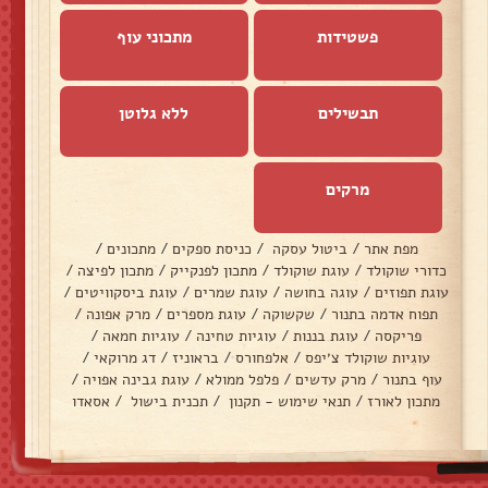
פשטידות
מתכוני עוף
תבשילים
ללא גלוטן
מרקים
מפת אתר
/
ביטול עסקה
/
כניסת ספקים
/
מתכונים
/
כדורי שוקולד
/
עוגת שוקולד
/
מתכון לפנקייק
/
מתכון לפיצה
/
עוגת תפוזים
/
עוגה בחושה
/
עוגת שמרים
/
עוגת ביסקוויטים
/
תפוח אדמה בתנור
/
שקשוקה
/
עוגת מספרים
/
מרק אפונה
/
פריקסה
/
עוגת בננות
/
עוגיות טחינה
/
עוגיות חמאה
/
עוגיות שוקולד צ׳יפס
/
אלפחורס
/
בראוניז
/
דג מרוקאי
/
עוף בתנור
/
מרק עדשים
/
פלפל ממולא
/
עוגת גבינה אפויה
/
מתכון לאורז
/
תנאי שימוש - תקנון
/
תכנית בישול
/
אסאדו