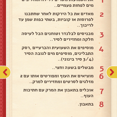
מים לפחות פעמיים..
2
מאדים את כל הירקות לאחר שחתכנו
לפרוסות או קוביות, בשתי כפות שמן עד
לריכוך..
3
מכניסים לבלנדר וטוחנים הכל לעיסה
חלקה ומחזירים לסיר..
4
מוסיפים את השעועית והכרעיים ,רסק
התבלינים, מוסיפים מים לגובה הסיר
(3/4 סיר בינוני)..
5
מבשלים בשעה וחצי..
6
מוציאים את העוף ומפורטים אותו עם 2
מזלגים לסרטים ומחזירים למרק..
7
אוכלים בתאבון את המרק עם חתיכות
העוף..
8
בתאבון.