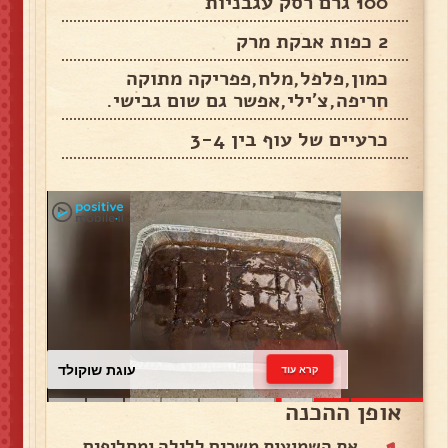
100 גרם רסק עגבניות
2 כפות אבקת מרק
כמון,פלפל,מלח,פפריקה מתוקה
חריפה,צ'ילי,אפשר גם שום גבישי.
כרעיים של עוף בין 3-4
עוגת שוקולד
קרא עוד
אופן ההכנה
1
את השמועות משרים ללילה ומחליפים