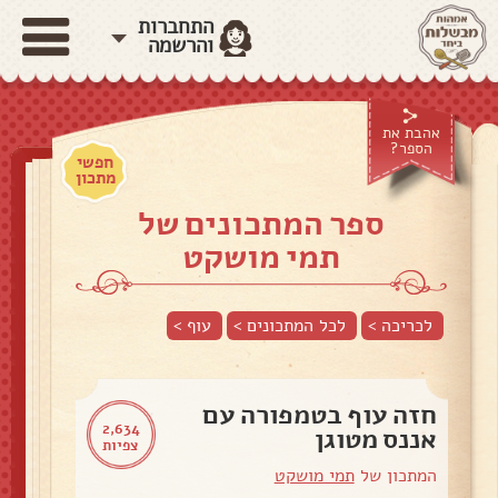
התחברות
והרשמה
אהבת את
הספר?
חפשי
מתכון
ספר המתכונים של
תמי מושקט
לכריכה >
לכל המתכונים >
עוף
>
חזה עוף בטמפורה עם
2,634
אננס מטוגן
צפיות
המתכון של
תמי מושקט