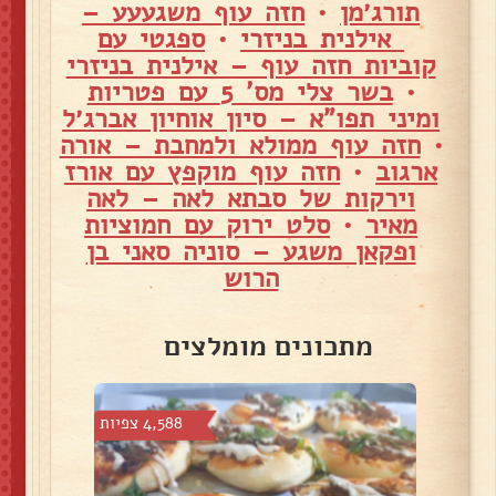
תורג׳מן
•
חזה עוף משגעעע –
אילנית בניזרי
•
ספגטי עם
קוביות חזה עוף – אילנית בניזרי
•
בשר צלי מס' 5 עם פטריות
ומיני תפו"א – סיון אוחיון אברג׳ל
•
חזה עוף ממולא ולמחבת – אורה
ארגוב
•
חזה עוף מוקפץ עם אורז
וירקות של סבתא לאה – לאה
מאיר
•
סלט ירוק עם חמוציות
ופקאן משגע – סוניה סאני בן
הרוש
מתכונים מומלצים
צפיות
4,588 צפיות