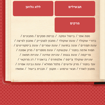
תבשילים
ללא גלוטן
מרקים
מפת אתר
/
ביטול עסקה
/
כניסת ספקים
/
מתכונים
/
כדורי שוקולד
/
עוגת שוקולד
/
מתכון לפנקייק
/
מתכון לפיצה
/
עוגת תפוזים
/
עוגה בחושה
/
עוגת שמרים
/
עוגת ביסקוויטים
/
תפוח אדמה בתנור
/
שקשוקה
/
עוגת מספרים
/
מרק אפונה
/
פריקסה
/
עוגת בננות
/
עוגיות טחינה
/
עוגיות חמאה
/
עוגיות שוקולד צ׳יפס
/
אלפחורס
/
בראוניז
/
דג מרוקאי
/
עוף בתנור
/
מרק עדשים
/
פלפל ממולא
/
עוגת גבינה אפויה
/
מתכון לאורז
/
תנאי שימוש - תקנון
/
תכנית בישול
/
אסאדו