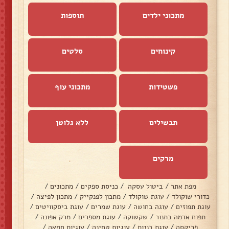
מתכוני ילדים
תוספות
קינוחים
סלטים
פשטידות
מתכוני עוף
תבשילים
ללא גלוטן
מרקים
מפת אתר
/
ביטול עסקה
/
כניסת ספקים
/
מתכונים
/
כדורי שוקולד
/
עוגת שוקולד
/
מתכון לפנקייק
/
מתכון לפיצה
/
עוגת תפוזים
/
עוגה בחושה
/
עוגת שמרים
/
עוגת ביסקוויטים
/
תפוח אדמה בתנור
/
שקשוקה
/
עוגת מספרים
/
מרק אפונה
/
פריקסה
/
עוגת בננות
/
עוגיות טחינה
/
עוגיות חמאה
/