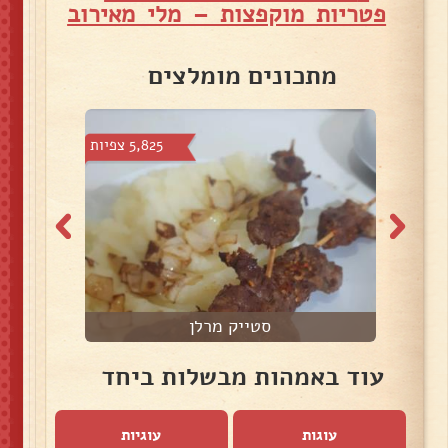
פטריות מוקפצות – מלי מאירוב
מתכונים מומלצים
צפיות
5,825 צפיות
סטייק מרלן
עוד באמהות מבשלות ביחד
עוגות
עוגיות