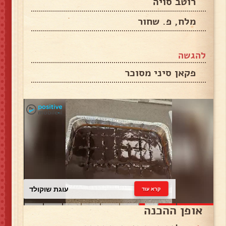
רוטב סויה
מלח, פ. שחור
להגשה
פקאן סיני מסוכר
עוגת שוקולד
קרא עוד
אופן ההכנה