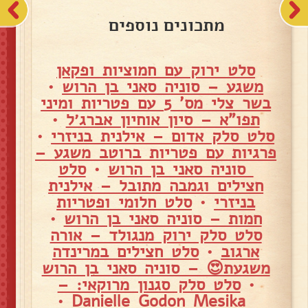
מתכונים נוספים
סלט ירוק עם חמוציות ופקאן
משגע – סוניה סאני בן הרוש
•
בשר צלי מס' 5 עם פטריות ומיני
תפו"א – סיון אוחיון אברג׳ל
•
סלט סלק אדום – אילנית בניזרי
•
פרגיות עם פטריות ברוטב משגע –
סוניה סאני בן הרוש
•
סלט
חצילים וגמבה מתובל – אילנית
בניזרי
•
סלט חלומי ופטריות
חמות – סוניה סאני בן הרוש
•
סלט סלק ירוק מנגולד – אורה
ארגוב
•
סלט חצילים במרינדה
משגעת😍 – סוניה סאני בן הרוש
•
סלט סלק סגנון מרוקאי: –
•
Danielle Godon Mesika