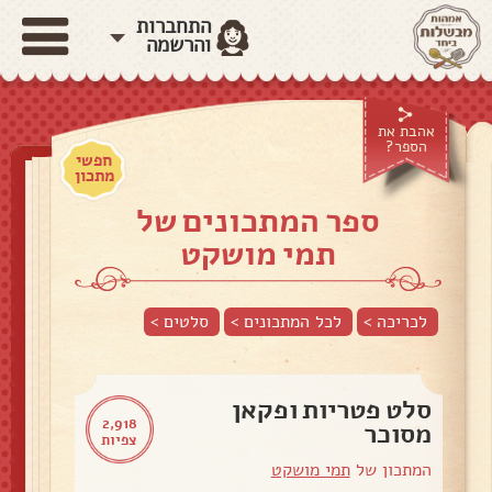
התחברות
והרשמה
אהבת את
הספר?
חפשי
מתכון
ספר המתכונים של
תמי מושקט
לכריכה >
לכל המתכונים >
סלטים
>
סלט פטריות ופקאן
2,918
מסוכר
צפיות
המתכון של
תמי מושקט