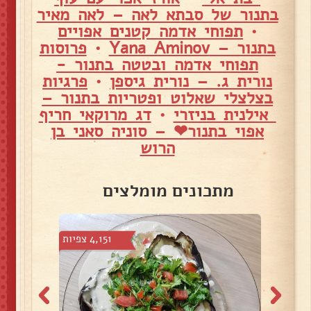
בתנור של סבתא לאה – לאה מאיר
•
תפוחי אדמה קטנים אפויים
בתנור – Yana Aminov
•
פרוסות
תפוחי אדמה ובטטה בתנור -
נורית ג. – נורית גיספן
•
פרגיות
בצלצלי שאלוט ופטריות בתנור –
אילנית בניזרי
•
דג מרוקאי חריף
אפוי בתנור❤ – סוניה סאני בן
הרוש
מתכונים מומלצים
7 צפיות
4,151 צפיות