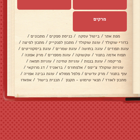
מרקים
מפת אתר
/
ביטול עסקה
/
כניסת ספקים
/
מתכונים
/
כדורי שוקולד
/
עוגת שוקולד
/
מתכון לפנקייק
/
מתכון לפיצה
/
עוגת תפוזים
/
עוגה בחושה
/
עוגת שמרים
/
עוגת ביסקוויטים
/
תפוח אדמה בתנור
/
שקשוקה
/
עוגת מספרים
/
מרק אפונה
/
פריקסה
/
עוגת בננות
/
עוגיות טחינה
/
עוגיות חמאה
/
עוגיות שוקולד צ׳יפס
/
אלפחורס
/
בראוניז
/
דג מרוקאי
/
עוף בתנור
/
מרק עדשים
/
פלפל ממולא
/
עוגת גבינה אפויה
/
מתכון לאורז
/
תנאי שימוש - תקנון
/
תכנית בישול
/
אסאדו