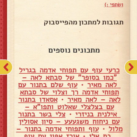
ושתפי :)
תגובות למתכון מהפייסבוק
מתכונים נוספים
כרעי עוף עם תפוחי אדמה בגריל
"כמו בסופר" של סבתא לאה –
לאה מאיר
•
עוף שלם בתנור עם
תפוחי אדמה רך וצלוי של סבתא
לאה – לאה מאיר
•
אסאדו בתנור
עם בצלצלי שאלוט ותפו"א –
אילנית בניזרי
•
צלי בשר בתנור
עם ניחוח משגעעע – סיון אסולין
מלול
•
עוף ותפוחי אדמה בתנור –
בת אלי
•
אורז אפוי עם עוף