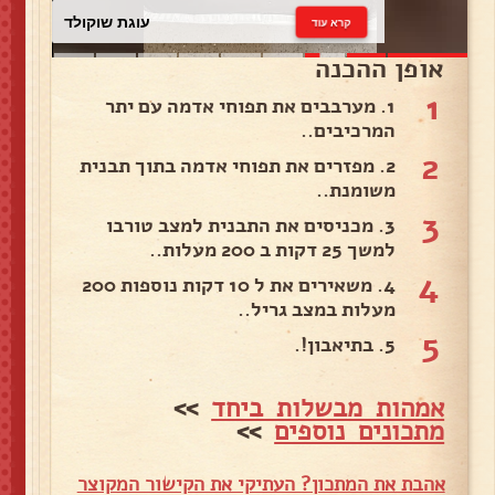
עוגת שוקולד
קרא עוד
אופן ההכנה
1
1. מערבבים את תפוחי אדמה עם יתר
המרכיבים..
2
2. מפזרים את תפוחי אדמה בתוך תבנית
משומנת..
3
3. מכניסים את התבנית למצב טורבו
למשך 25 דקות ב 200 מעלות..
4
4. משאירים את ל 10 דקות נוספות 200
מעלות במצב גריל..
5
5. בתיאבון!.
אמהות מבשלות ביחד
>>
מתכונים נוספים
>>
אהבת את המתכון? העתיקי את הקישור המקוצר