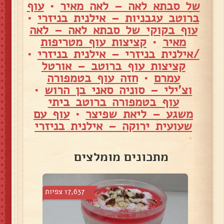
של סבתא לאה – לאה מאיר
•
עוף
ברוטב עגבניות – אילנית בניזרי
•
עוף בקוקי של סבתא לאה – לאה
מאיר
•
קציצות עוף מטריפות
/אילנית בניזרי – אילנית בניזרי
•
קציצות עוף ברוטב – אורטל
עמרם
•
חזה עוף בטמפורה
וצ'ילי – סוניה סאני בן הרוש
•
עוף בטמפורה ברוטב ביתי
משגע – ליאת שפיצר
•
עוף עם
שעועית ירוקה – אילנית בניזרי
מתכונים מומלצים
 צפיות
17,637 צפיות