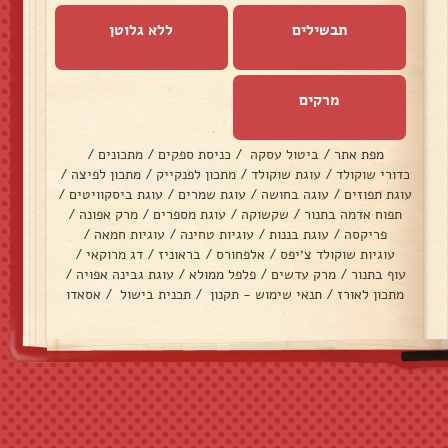
תבשילים
ללא גלוטן
מרקים
מפת אתר
/
ביטול עסקה
/
כניסת ספקים
/
מתכונים
/
כדורי שוקולד
/
עוגת שוקולד
/
מתכון לפנקייק
/
מתכון לפיצה
/
עוגת תפוזים
/
עוגה בחושה
/
עוגת שמרים
/
עוגת ביסקוויטים
/
תפוח אדמה בתנור
/
שקשוקה
/
עוגת מספרים
/
מרק אפונה
/
פריקסה
/
עוגת בננות
/
עוגיות טחינה
/
עוגיות חמאה
/
עוגיות שוקולד צ׳יפס
/
אלפחורס
/
בראוניז
/
דג מרוקאי
/
עוף בתנור
/
מרק עדשים
/
פלפל ממולא
/
עוגת גבינה אפויה
/
מתכון לאורז
/
תנאי שימוש - תקנון
/
תכנית בישול
/
אסאדו