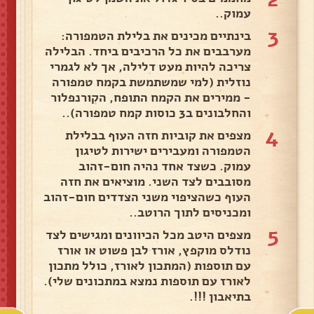
עמוק..
3
בינתיים מכינים את בלילת הטמפורה:
מערבבים את כל הרכיבים ביחד. הבלילה
צריכה להיות מעט דלילה, אך לא לגמרי
נוזלית (למי שמשתמשת בקמח טמפורה
- ממירים את הקמח התופח, הקורנפלור
והחלבונים ב3 כוסות קמח טמפורה)..
4
מצפים את קוביות חזה העוף בבלילת
הטמפורה ומעבירים ישירות לטיגון
עמוק. כשצד אחד נהיה חום-זהוב
מסובבים לצד השני. מוציאים את חזה
העוף כשהציפוי משני הצדדים חום-זהוב
ומכניסים לתוך הרוטב..
5
מצפים היטב מכל הכיוונים ומגישים לצד
נודלס מוקפץ, אורז לבן פשוט או אורז
עם תוספות (המתכון לאורז, כולל מתכון
לאורז עם תוספות נמצא במתכונים שלי).
בתיאבון !!!.