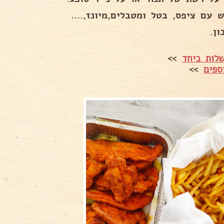
 עם ציפס, בטל ומטבלים,מיונז,....
ן.
לות ביחד
>>
ספים
>>