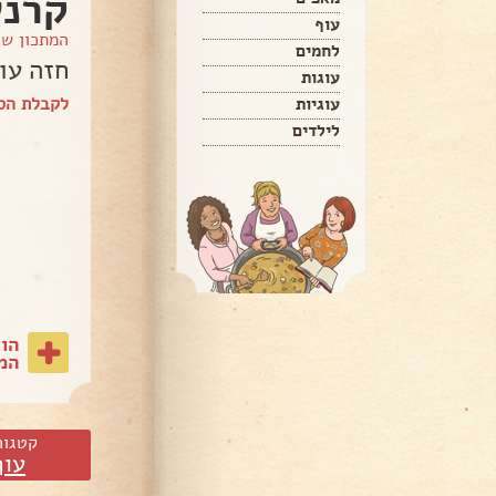
קרנש
עוף
המתכון ש
לחמים
חזה עו
עוגות
לקבלת הס
עוגיות
לילדים
הו
המת
קטגור
עוף