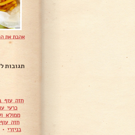
אהבת את המ
תגובות ל
חזה עוף ב
כרעי עו
ממולא ו
חזה עוף 
בניזרי
•