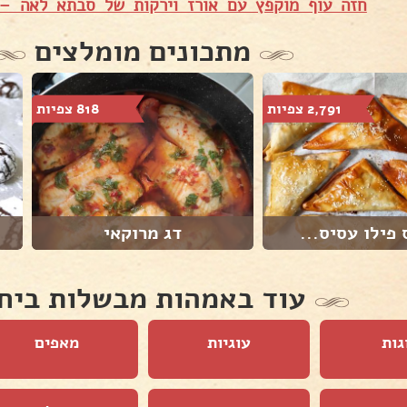
חזה עוף מוקפץ עם אורז וירקות של סבתא לאה –
מתכונים מומלצים
2,791 צפיות
818 צפיות
 פילו עסיס...
דג מרוקאי
עוד באמהות מבשלות ביח
גות
עוגיות
מאפים