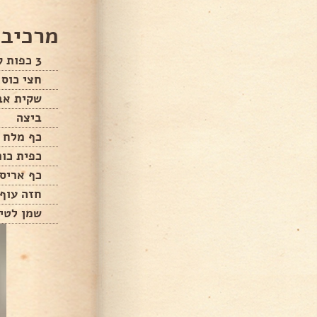
מרכיבי
3 כפות קמח
חצי כוס 
שקית אב
ביצה
כף מלח
כפית כור
כף אריס
חזה עוף 
שמן לטיג