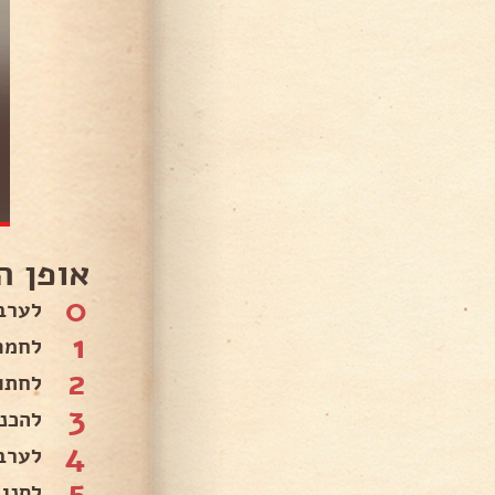
אופן ה
0
לערב
1
לחמם
2
לחתו
3
להכנ
4
לערב
5
לסנן