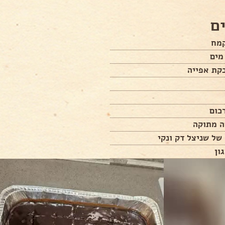
ם
מים
קת אפייה
כום
ה מתוקה
של שניצל דק ונקי
ון