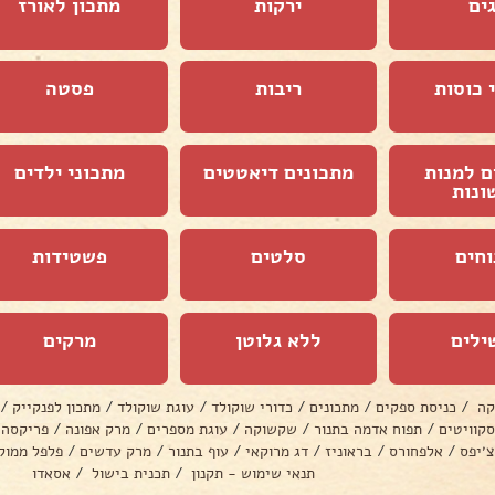
ים
ירקות
מתכון לאורז
 כוסות
ריבות
פסטה
ם למנות
מתכונים דיאטטים
מתכוני ילדים
ונות
וחים
סלטים
פשטידות
ילים
ללא גלוטן
מרקים
קה
/
כניסת ספקים
/
מתכונים
/
כדורי שוקולד
/
עוגת שוקולד
/
מתכון לפנקייק
/
סקוויטים
/
תפוח אדמה בתנור
/
שקשוקה
/
עוגת מספרים
/
מרק אפונה
/
פריקסה
צ׳יפס
/
אלפחורס
/
בראוניז
/
דג מרוקאי
/
עוף בתנור
/
מרק עדשים
/
פלפל ממול
תנאי שימוש - תקנון
/
תכנית בישול
/
אסאדו