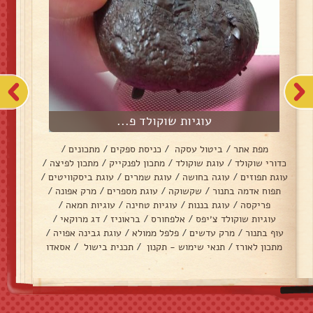
עוגיות שוקולד פ...
מפת אתר
/
ביטול עסקה
/
כניסת ספקים
/
מתכונים
/
כדורי שוקולד
/
עוגת שוקולד
/
מתכון לפנקייק
/
מתכון לפיצה
/
עוגת תפוזים
/
עוגה בחושה
/
עוגת שמרים
/
עוגת ביסקוויטים
/
תפוח אדמה בתנור
/
שקשוקה
/
עוגת מספרים
/
מרק אפונה
/
פריקסה
/
עוגת בננות
/
עוגיות טחינה
/
עוגיות חמאה
/
עוגיות שוקולד צ׳יפס
/
אלפחורס
/
בראוניז
/
דג מרוקאי
/
עוף בתנור
/
מרק עדשים
/
פלפל ממולא
/
עוגת גבינה אפויה
/
מתכון לאורז
/
תנאי שימוש - תקנון
/
תכנית בישול
/
אסאדו