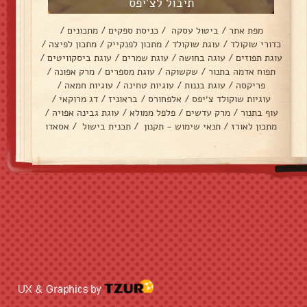
תיבול לצ'יפס
מפת אתר
/
ביטול עסקה
/
כניסת ספקים
/
מתכונים
/
כדורי שוקולד
/
עוגת שוקולד
/
מתכון לפנקייק
/
מתכון לפיצה
/
עוגת תפוזים
/
עוגה בחושה
/
עוגת שמרים
/
עוגת ביסקוויטים
/
תפוח אדמה בתנור
/
שקשוקה
/
עוגת מספרים
/
מרק אפונה
/
פריקסה
/
עוגת בננות
/
עוגיות טחינה
/
עוגיות חמאה
/
עוגיות שוקולד צ׳יפס
/
אלפחורס
/
בראוניז
/
דג מרוקאי
/
עוף בתנור
/
מרק עדשים
/
פלפל ממולא
/
עוגת גבינה אפויה
/
מתכון לאורז
/
תנאי שימוש - תקנון
/
תכנית בישול
/
אסאדו