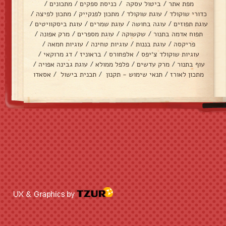
מפת אתר
/
ביטול עסקה
/
כניסת ספקים
/
מתכונים
/
כדורי שוקולד
/
עוגת שוקולד
/
מתכון לפנקייק
/
מתכון לפיצה
/
עוגת תפוזים
/
עוגה בחושה
/
עוגת שמרים
/
עוגת ביסקוויטים
/
תפוח אדמה בתנור
/
שקשוקה
/
עוגת מספרים
/
מרק אפונה
/
פריקסה
/
עוגת בננות
/
עוגיות טחינה
/
עוגיות חמאה
/
עוגיות שוקולד צ׳יפס
/
אלפחורס
/
בראוניז
/
דג מרוקאי
/
עוף בתנור
/
מרק עדשים
/
פלפל ממולא
/
עוגת גבינה אפויה
/
מתכון לאורז
/
תנאי שימוש - תקנון
/
תכנית בישול
/
אסאדו