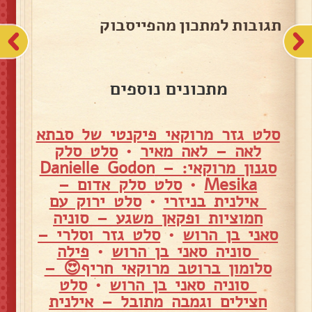
תגובות למתכון מהפייסבוק
מתכונים נוספים
סלט גזר מרוקאי פיקנטי של סבתא
לאה – לאה מאיר
•
סלט סלק
סגנון מרוקאי: – Danielle Godon
Mesika
•
סלט סלק אדום –
אילנית בניזרי
•
סלט ירוק עם
חמוציות ופקאן משגע – סוניה
סאני בן הרוש
•
סלט גזר וסלרי –
סוניה סאני בן הרוש
•
פילה
סלומון ברוטב מרוקאי חריף😍 –
סוניה סאני בן הרוש
•
סלט
חצילים וגמבה מתובל – אילנית