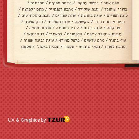
מפת אתר
/
ביטול עסקה
/
כניסת ספקים
/
מתכונים
/
כדורי שוקולד
/
עוגת שוקולד
/
מתכון לפנקייק
/
מתכון לפיצה
/
עוגת תפוזים
/
עוגה בחושה
/
עוגת שמרים
/
עוגת ביסקוויטים
/
תפוח אדמה בתנור
/
שקשוקה
/
עוגת מספרים
/
מרק אפונה
/
פריקסה
/
עוגת בננות
/
עוגיות טחינה
/
עוגיות חמאה
/
עוגיות שוקולד צ׳יפס
/
אלפחורס
/
בראוניז
/
דג מרוקאי
/
עוף בתנור
/
מרק עדשים
/
פלפל ממולא
/
עוגת גבינה אפויה
/
מתכון לאורז
/
תנאי שימוש - תקנון
/
תכנית בישול
/
אסאדו