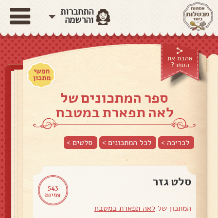
התחברות
והרשמה
אהבת את
הספר?
חפשי
מתכון
ספר המתכונים של
לאה תפארת במטבח
לכריכה >
לכל המתכונים >
סלטים
>
סלט גזר
543
צפיות
המתכון של
לאה תפארת במטבח