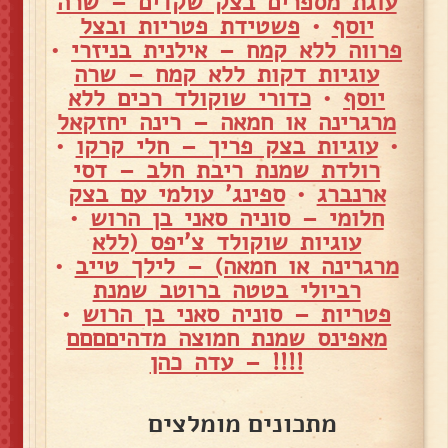
עוגת מספרים בצק שקדים – שרה
יוסף
•
פשטידת פטריות ובצל
פרווה ללא קמח – אילנית בניזרי
•
עוגיות דקות ללא קמח – שרה
יוסף
•
כדורי שוקולד רכים ללא
מרגרינה או חמאה – רינה יחזקאל
•
עוגיות בצק פריך – חלי קרקו
•
רולדת שמנת ריבת חלב – דסי
ארנברג
•
ספינג' עולמי עם בצק
חלומי – סוניה סאני בן הרוש
•
עוגיות שוקולד צ'יפס (ללא
מרגרינה או חמאה) – לילך טייב
•
רביולי בטטה ברוטב שמנת
פטריות – סוניה סאני בן הרוש
•
מאפינס שמנת חמוצה מדהיםםםם
!!!! – עדה כהן
מתכונים מומלצים