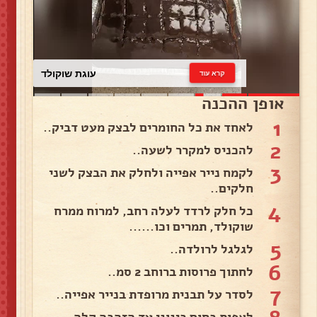
עוגת שוקולד
קרא עוד
אופן ההכנה
1
לאחד את כל החומרים לבצק מעט דביק..
2
להכניס למקרר לשעה..
3
לקמח נייר אפייה ולחלק את הבצק לשני
חלקים..
4
כל חלק לרדד לעלה רחב, למרוח ממרח
שוקולד, תמרים וכו......
5
לגלגל לרולדה..
6
לחתוך פרוסות ברוחב 2 סמ..
7
לסדר על תבנית מרופדת בנייר אפייה..