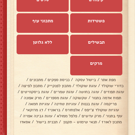
פשטידות
מתכוני עוף
תבשילים
ללא גלוטן
מרקים
מפת אתר
/
ביטול עסקה
/
כניסת ספקים
/
מתכונים
/
כדורי שוקולד
/
עוגת שוקולד
/
מתכון לפנקייק
/
מתכון לפיצה
/
עוגת תפוזים
/
עוגה בחושה
/
עוגת שמרים
/
עוגת ביסקוויטים
/
תפוח אדמה בתנור
/
שקשוקה
/
עוגת מספרים
/
מרק אפונה
/
פריקסה
/
עוגת בננות
/
עוגיות טחינה
/
עוגיות חמאה
/
עוגיות שוקולד צ׳יפס
/
אלפחורס
/
בראוניז
/
דג מרוקאי
/
עוף בתנור
/
מרק עדשים
/
פלפל ממולא
/
עוגת גבינה אפויה
/
מתכון לאורז
/
תנאי שימוש - תקנון
/
תכנית בישול
/
אסאדו