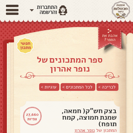
התחברות
והרשמה
אהבת את
הספר?
חפשי
מתכון
ספר המתכונים של
נופר אהרון
לכריכה >
לכל המתכונים >
עוגיות
>
בצק חש״ק( חמאה,
27,660
שמנת חמוצה, קמח
צפיות
תופח)
המתכון של
נופר אהרון