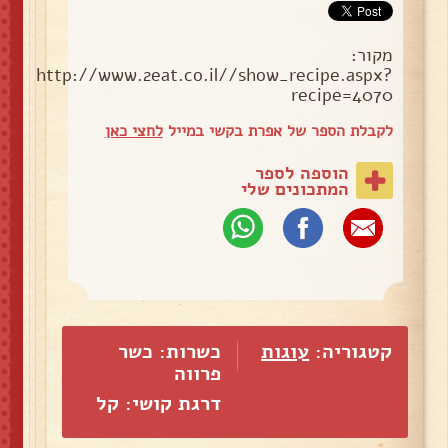
מקור:
http://www.2eat.co.il//show_recipe.aspx?
recipe=4070
לקבלת הספר של אפרת בקשי במייל
לחצי כאן
הוספה לספר
המתכונים שלי
קטגוריה:
עוגות
כשרות: כשר
פרווה
דרגת קושי: קל