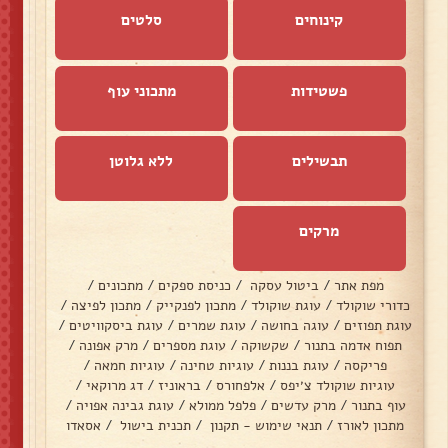
קינוחים
סלטים
פשטידות
מתכוני עוף
תבשילים
ללא גלוטן
מרקים
מפת אתר
/
ביטול עסקה
/
כניסת ספקים
/
מתכונים
/
כדורי שוקולד
/
עוגת שוקולד
/
מתכון לפנקייק
/
מתכון לפיצה
/
עוגת תפוזים
/
עוגה בחושה
/
עוגת שמרים
/
עוגת ביסקוויטים
/
תפוח אדמה בתנור
/
שקשוקה
/
עוגת מספרים
/
מרק אפונה
/
פריקסה
/
עוגת בננות
/
עוגיות טחינה
/
עוגיות חמאה
/
עוגיות שוקולד צ׳יפס
/
אלפחורס
/
בראוניז
/
דג מרוקאי
/
עוף בתנור
/
מרק עדשים
/
פלפל ממולא
/
עוגת גבינה אפויה
/
מתכון לאורז
/
תנאי שימוש - תקנון
/
תכנית בישול
/
אסאדו