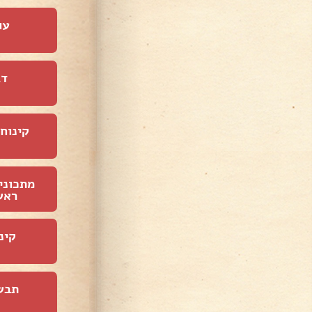
עו
דג
קינוחי
מתכוני
ראש
קינ
תבש