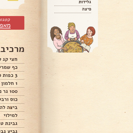
גלידות
פיצה
קטגור
מאפי
מרכיבי
חצי קג 
כף שמרי
3 כפות סוכר
1 חלמון
100 גר נטורינה רכה
כוס ורבע
ביצה לה
למילוי
גבינת ט
גביע גבי