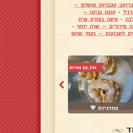
רוטב עגבניות מושלם –
ג׳ל
•
עוגת גבינה -
כה
•
פיצה בצורת פרח
ה פירורים – שרה יוסף
•
ית לשבועות – נעמי שושן
35,721 צפיות
21,938 צפיות
פחזניות 💖
מתוקים מבצק פיל...
ד