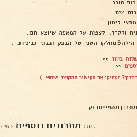
כוס סוכר.
כוס מים .
חצי לימון.
יח ולקרר.. לצפות על המאפה שיוצא חם..
 הילה🌸מחלקו השני של הבצק הכנתי גביניות. .
לות ביחד
>>
ספים
>>
תכון? העתיקי את הקישור המקוצר ושתפי :)
מתכון מהפייסבוק
מתכונים נוספים