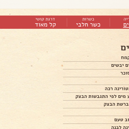
יה
כשרות
דרגת קושי
ם
כשר חלבי
קל מאוד
ם
קמח
ם יבשים
 מים לפי התגבשות הבצק
ברשת הבצק
וב טעם
נה לבנה