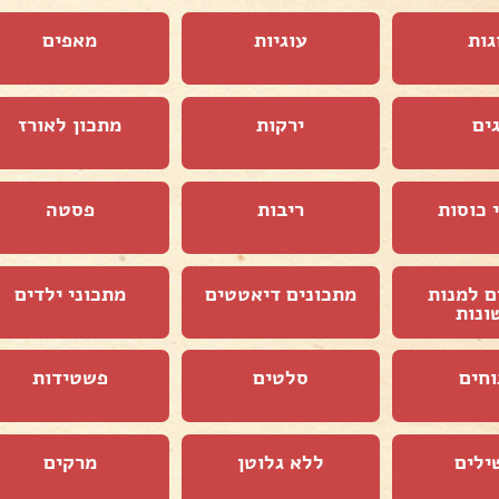
גות
עוגיות
מאפים
ים
ירקות
מתכון לאורז
 כוסות
ריבות
פסטה
ם למנות
מתכונים דיאטטים
מתכוני ילדים
ונות
וחים
סלטים
פשטידות
ילים
ללא גלוטן
מרקים