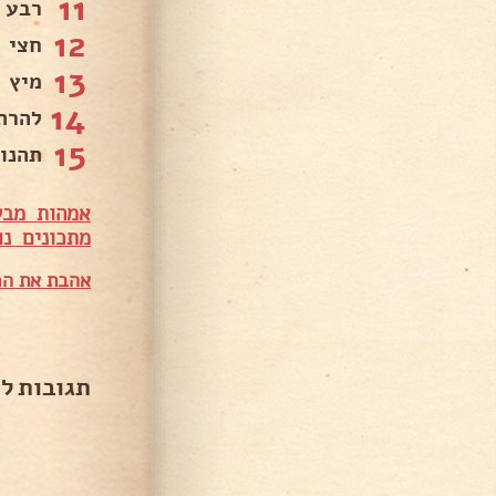
11
רבע 
12
חצי 
13
מיץ מ
14
להרת
15
תהנו
אמהות מבש
מתכונים נו
אהבת את המ
תגובות ל