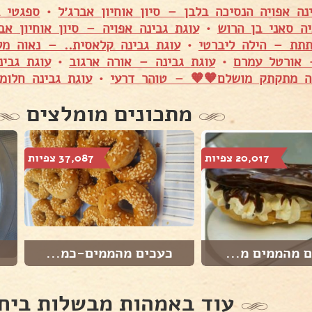
נה אפויה הנסיכה בלבן – סיון אוחיון אברג׳ל
•
ספגטי ב
ה סאני בן הרוש
•
עוגת גבינה אפויה – סיון אוחיון אבר
תת – הילה ליברטי
•
עוגת גבינה קלאסית.. – נאוה מל
 אורטל עמרם
•
עוגת גבינה – אורה ארגוב
•
עוגת גבינ
 מתקתק מושלם🧡🧡 – טוהר דרעי
•
עוגת גבינה חלומ
מתכונים מומלצים
20,017 צפיות
37,087 צפיות
 מהממים מ...
כעכים מהממים-כמ...
עוד באמהות מבשלות ביח