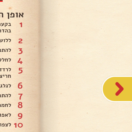
אופן ה
1
בקער
בהדרג
2
ללוש
3
להתפ
4
לחלק
5
לרדד
חריצ
6
לגלגל
7
להתפ
8
לחמם תנו
9
לאפו
10
לצפו