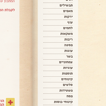
המתכון ש
תבשילים
לקבלת הספ
מאפים
ירקות
עוף
לחמים
משקאות
ריבות
פסטה
עוגות
בשר
צמחוניים
עוגיות
תוספות
קינוחים
סלטים
פשטידות
פסח
הו
קינוחי כוסות
המת