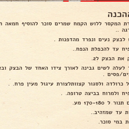
הכנה
ת המקסר ללוש הקמח שמרים סוכר להוסיף חמאה חל
ה ..
 לבצק נעים ונפרד מהדפנות .
יח עד להכפלת הנפח..
 את הבצק ל2.
 לעלה לשים גבינה לאורך צידו האחד של הבצק ובצ
ים/פסים .
 כרולדה ולסגור קצוותלצורת עיגול מעין פרח. .
יח ולמרוח בביצה טרופה. .
ר ל 170-180 מע.
ת עד שמזהיב..
ת במי סוכר.