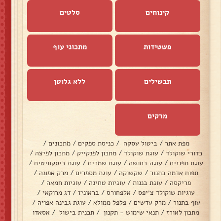
קינוחים
סלטים
פשטידות
מתכוני עוף
תבשילים
ללא גלוטן
מרקים
מפת אתר
/
ביטול עסקה
/
כניסת ספקים
/
מתכונים
/
כדורי שוקולד
/
עוגת שוקולד
/
מתכון לפנקייק
/
מתכון לפיצה
/
עוגת תפוזים
/
עוגה בחושה
/
עוגת שמרים
/
עוגת ביסקוויטים
/
תפוח אדמה בתנור
/
שקשוקה
/
עוגת מספרים
/
מרק אפונה
/
פריקסה
/
עוגת בננות
/
עוגיות טחינה
/
עוגיות חמאה
/
עוגיות שוקולד צ׳יפס
/
אלפחורס
/
בראוניז
/
דג מרוקאי
/
עוף בתנור
/
מרק עדשים
/
פלפל ממולא
/
עוגת גבינה אפויה
/
מתכון לאורז
/
תנאי שימוש - תקנון
/
תכנית בישול
/
אסאדו