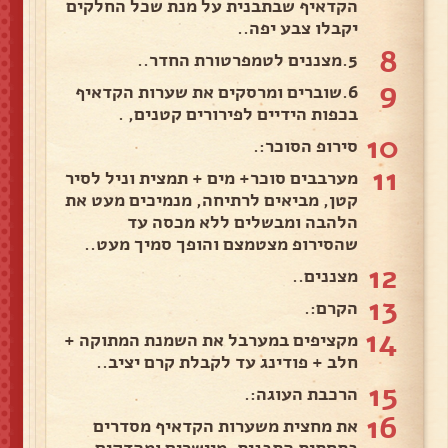
הקדאיף שבתבנית על מנת שכל החלקים
יקבלו צבע יפה..
8
5.מצננים לטמפרטורת החדר..
9
6.שוברים ומרסקים את שערות הקדאיף
בכפות הידיים לפירורים קטנים, .
10
סירופ הסוכר:.
11
מערבבים סוכר+ מים + תמצית וניל לסיר
קטן, מביאים לרתיחה, מנמיכים מעט את
הלהבה ומבשלים ללא מכסה עד
שהסירופ מצטמצם והופך סמיך מעט..
12
מצננים..
13
הקרם:.
14
מקציפים במערבל את השמנת המתוקה +
חלב + פודינג עד לקבלת קרם יציב..
15
הרכבת העוגה:.
16
את מחצית משערות הקדאיף מסדרים