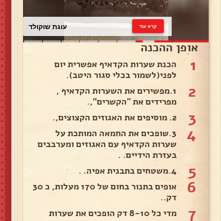
עוגת שוקולד
קרא עוד
אופן ההכנה
1
הכנת שערות הקדאיף אפשרית יום
לפני(לשמור בכלי סגור היטב).
2
1.מפשירים את השערות הקדאיף ,
מפרידים את ״הקשרים״,.
3
2. מוסיפים את האגוזים הקצוצים,.
4
3.שופכים את החמאה המותכת על
שערות הקדאיף עם האגוזים ומערבבים
בעזרת הידיים. .
5
4.משטחים בתבנית אפיה. .
6
אופים בתנור בחום של 170 מעלות, כ 30
דק..
7
מדי כל 8-10 דק הופכים את שערות