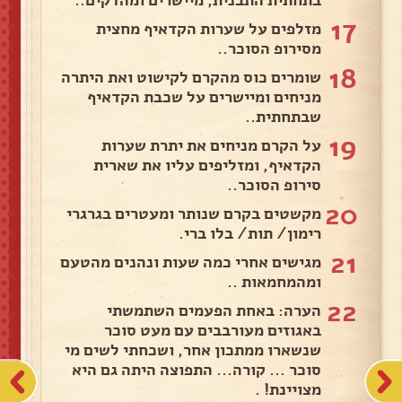
בתחתית התבנית, מיישרים ומהדקים..
17
מזלפים על שערות הקדאיף מחצית
מסירופ הסוכר..
18
שומרים כוס מהקרם לקישוט ואת היתרה
מניחים ומיישרים על שכבת הקדאיף
שבתחתית..
19
על הקרם מניחים את יתרת שערות
הקדאיף, ומזליפים עליו את שארית
סירופ הסוכר..
20
מקשטים בקרם שנותר ומעטרים בגרגרי
רימון/ תות/ בלו ברי.
21
מגישים אחרי כמה שעות ונהנים מהטעם
ומהמחמאות ..
22
הערה: באחת הפעמים השתמשתי
באגוזים מעורבבים עם מעט סוכר
שנשארו ממתכון אחר, ושכחתי לשים מי
סוכר ... קורה... התפוצה היתה גם היא
מצויינת! .