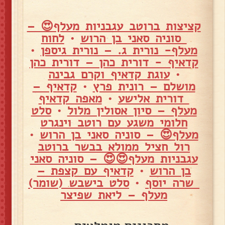
קציצות ברוטב עגבניות מעלף😍 –
סוניה סאני בן הרוש
•
לחוח
מעלף- נורית ג. – נורית גיספן
•
קדאיף - דורית כהן – דורית כהן
•
עוגת קדאיף וקרם גבינה
מושלם – רונית פרץ
•
קדאיף –
דורית אלישע
•
מאפה קדאיף
מעלף – סיון אסולין מלול
•
סלט
חלומי משגע עם רוטב וינגרט
מעלף😍 – סוניה סאני בן הרוש
•
רול חציל ממולא בבשר ברוטב
עגבניות מעלף😍😍 – סוניה סאני
בן הרוש
•
קדאיף עם קצפת –
שרה יוסף
•
סלט בישבש (שומר)
מעלף – ליאת שפיצר