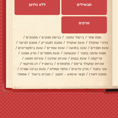
תבשילים
ללא גלוטן
מרקים
מפת אתר
/
ביטול עסקה
/
כניסת ספקים
/
מתכונים
/
כדורי שוקולד
/
עוגת שוקולד
/
מתכון לפנקייק
/
מתכון לפיצה
/
עוגת תפוזים
/
עוגה בחושה
/
עוגת שמרים
/
עוגת ביסקוויטים
/
תפוח אדמה בתנור
/
שקשוקה
/
עוגת מספרים
/
מרק אפונה
/
פריקסה
/
עוגת בננות
/
עוגיות טחינה
/
עוגיות חמאה
/
עוגיות שוקולד צ׳יפס
/
אלפחורס
/
בראוניז
/
דג מרוקאי
/
עוף בתנור
/
מרק עדשים
/
פלפל ממולא
/
עוגת גבינה אפויה
/
מתכון לאורז
/
תנאי שימוש - תקנון
/
תכנית בישול
/
אסאדו