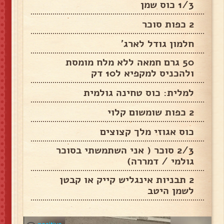
1/3 כוס שמן
2 כפות סוכר
חלמון גודל לארג׳
50 גרם חמאה ללא מלח מומסת
ולהכניס למקפיא ל10 דק
למלית: כוס טחינה גולמית
2 כפות שומשום קלוי
כוס אגוזי מלך קצוצים
2/3 סוכר ( אני השתמשתי בסוכר
גולמי / דמררה)
2 תבניות אינגליש קייק או קבטן
לשמן היטב