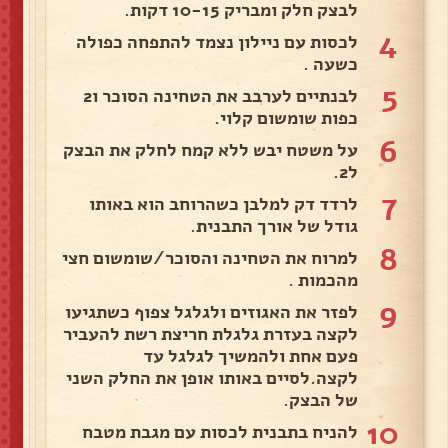
לבצק חלק ומבריק 10-15 דקות.
4
לכסות עם ניילון נצמד להתפחה כפולה
כשעה .
5
לבנתיים לערבב את הטחינה הסוכר ו2
כפות שומשום קלוי.
6
על משטח יבש ללא קמח לחלק את הבצק
ל2.
7
לרדד דק למלבן כשהרוחב הוא באותו
גודל של אורך התבנית.
8
למרוח את הטחינה והסוכר/שומשום חצי
מהכמות .
9
לפזר את האגוזים ולגלגל צפוף כשתגיעו
לקצה בעזרת גלגלת חריצת רשת להעביר
פעם אחת ולהמשיך לגלגל עד
לקצה.לסיים באותו אופן את החלק השני
של הבצק.
10
להניח בתבנית לכסות עם מגבת מטבח