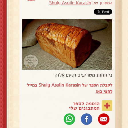
המתכון של
Shuly Asulin Karasin
ניחוחות מטריפים וטעם אלוהי
לקבלת הספר של Shuly Asulin Karasin במייל
לחצי כאן
הוספה לספר
המתכונים שלי