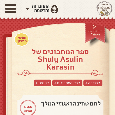
התחברות
והרשמה
אהבת את
הספר?
חפשי
מתכון
ספר המתכונים של
Shuly Asulin
Karasin
לכריכה >
לכל המתכונים >
לחמים
>
לחם טחינה ואגוזי המלך
1,366
צפיות