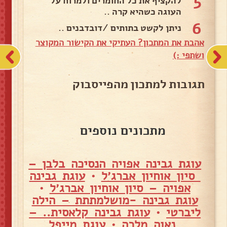
5
להקציף את כל החומרים ולמרוח על
העוגה כשהיא קרה ..
6
ניתן לקשט בתותים /דובדבנים ..
אהבת את המתכון? העתיקי את הקישור המקוצר
ושתפי :)
תגובות למתכון מהפייסבוק
מתכונים נוספים
עוגת גבינה אפויה הנסיכה בלבן –
סיון אוחיון אברג׳ל
•
עוגת גבינה
אפויה – סיון אוחיון אברג׳ל
•
עוגת גבינה -מושלמתתת – הילה
ליברטי
•
עוגת גבינה קלאסית.. –
נאוה מלכה
•
עוגת מייפל