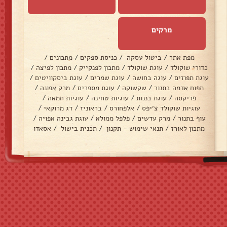
מרקים
מפת אתר
/
ביטול עסקה
/
כניסת ספקים
/
מתכונים
/
כדורי שוקולד
/
עוגת שוקולד
/
מתכון לפנקייק
/
מתכון לפיצה
/
עוגת תפוזים
/
עוגה בחושה
/
עוגת שמרים
/
עוגת ביסקוויטים
/
תפוח אדמה בתנור
/
שקשוקה
/
עוגת מספרים
/
מרק אפונה
/
פריקסה
/
עוגת בננות
/
עוגיות טחינה
/
עוגיות חמאה
/
עוגיות שוקולד צ׳יפס
/
אלפחורס
/
בראוניז
/
דג מרוקאי
/
עוף בתנור
/
מרק עדשים
/
פלפל ממולא
/
עוגת גבינה אפויה
/
מתכון לאורז
/
תנאי שימוש - תקנון
/
תכנית בישול
/
אסאדו