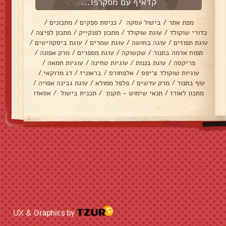
קדאיף עם מסקרפו...
מפת אתר
/
ביטול עסקה
/
כניסת ספקים
/
מתכונים
/
כדורי שוקולד
/
עוגת שוקולד
/
מתכון לפנקייק
/
מתכון לפיצה
/
עוגת תפוזים
/
עוגה בחושה
/
עוגת שמרים
/
עוגת ביסקוויטים
/
תפוח אדמה בתנור
/
שקשוקה
/
עוגת מספרים
/
מרק אפונה
/
פריקסה
/
עוגת בננות
/
עוגיות טחינה
/
עוגיות חמאה
/
עוגיות שוקולד צ׳יפס
/
אלפחורס
/
בראוניז
/
דג מרוקאי
/
עוף בתנור
/
מרק עדשים
/
פלפל ממולא
/
עוגת גבינה אפויה
/
מתכון לאורז
/
תנאי שימוש - תקנון
/
תכנית בישול
/
אסאדו