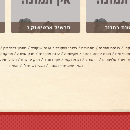
ות בתנור
תבשיל ארטישוק ו...
קה
/
כניסת ספקים
/
מתכונים
/
כדורי שוקולד
/
עוגת שוקולד
/
מתכון לפנקייק
/
סקוויטים
/
תפוח אדמה בתנור
/
שקשוקה
/
עוגת מספרים
/
מרק אפונה
/
פריקסה
צ׳יפס
/
אלפחורס
/
בראוניז
/
דג מרוקאי
/
עוף בתנור
/
מרק עדשים
/
פלפל ממול
תנאי שימוש - תקנון
/
תכנית בישול
/
אסאדו