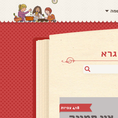
שמה
גרא
418 צפיות