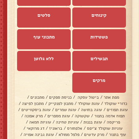
קינוחים
סלטים
פשטידות
מתכוני עוף
תבשילים
ללא גלוטן
מרקים
מפת אתר
/
ביטול עסקה
/
כניסת ספקים
/
מתכונים
/
כדורי שוקולד
/
עוגת שוקולד
/
מתכון לפנקייק
/
מתכון לפיצה
/
עוגת תפוזים
/
עוגה בחושה
/
עוגת שמרים
/
עוגת ביסקוויטים
/
תפוח אדמה בתנור
/
שקשוקה
/
עוגת מספרים
/
מרק אפונה
/
פריקסה
/
עוגת בננות
/
עוגיות טחינה
/
עוגיות חמאה
/
עוגיות שוקולד צ׳יפס
/
אלפחורס
/
בראוניז
/
דג מרוקאי
/
עוף בתנור
/
מרק עדשים
/
פלפל ממולא
/
עוגת גבינה אפויה
/