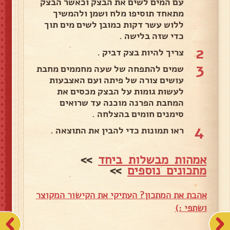
עם המים לשים את הבצק וכאשר הבצק
מתאחד תוסיפו מלח ושמן ולהמשיך
ללוש עשר דקות כמובן לשים מים תוך
כדי שזה בלישה .
2
צריך להיות בצק דביק .
3
שמים להתפחה של שעה מחממים מחבת
עושים צורה של פיתה ועם האצבעות
לעשות גומות על הבצק מכסים את
המחבת הפרנה מוכנה עד שרואים
סימנים חומים בהצלחה .
4
ראו תמונות כדי להבין את התוצאה .
אמהות מבשלות ביחד
>>
מתכונים נוספים
>>
אהבת את המתכון? העתיקי את הקישור המקוצר
ושתפי :)