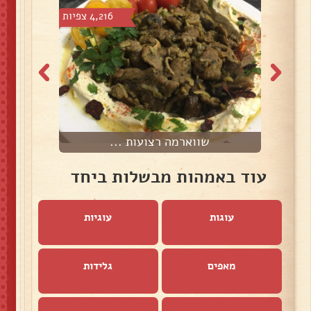
צפיות
4,216 צפיות
שווארמה רצועות ...
עוד באמהות מבשלות ביחד
עוגות
עוגיות
מאפים
גלידות