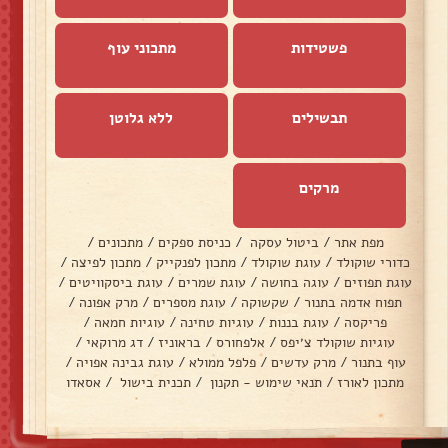
פשטידות
מתכוני עוף
תבשילים
ללא גלוטן
מרקים
מפת אתר
/
ביטול עסקה
/
כניסת ספקים
/
מתכונים
/
כדורי שוקולד
/
עוגת שוקולד
/
מתכון לפנקייק
/
מתכון לפיצה
/
עוגת תפוזים
/
עוגה בחושה
/
עוגת שמרים
/
עוגת ביסקוויטים
/
תפוח אדמה בתנור
/
שקשוקה
/
עוגת מספרים
/
מרק אפונה
/
פריקסה
/
עוגת בננות
/
עוגיות טחינה
/
עוגיות חמאה
/
עוגיות שוקולד צ׳יפס
/
אלפחורס
/
בראוניז
/
דג מרוקאי
/
עוף בתנור
/
מרק עדשים
/
פלפל ממולא
/
עוגת גבינה אפויה
/
מתכון לאורז
/
תנאי שימוש - תקנון
/
תכנית בישול
/
אסאדו