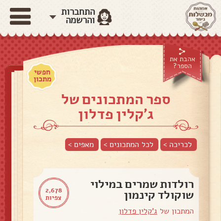
התחברות
והרשמה
אהבת את
הספר?
חפשי
מתכון
ספר המתכונים של
ג'קלין פדלון
לכריכה >
לכל המתכונים >
מאפים
>
רולדות שמרים במילוי
2,678
שוקולד קינמון
צפיות
המתכון של
ג'קלין פדלון