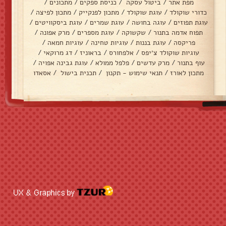
מפת אתר
/
ביטול עסקה
/
כניסת ספקים
/
מתכונים
/
כדורי שוקולד
/
עוגת שוקולד
/
מתכון לפנקייק
/
מתכון לפיצה
/
עוגת תפוזים
/
עוגה בחושה
/
עוגת שמרים
/
עוגת ביסקוויטים
/
תפוח אדמה בתנור
/
שקשוקה
/
עוגת מספרים
/
מרק אפונה
/
פריקסה
/
עוגת בננות
/
עוגיות טחינה
/
עוגיות חמאה
/
עוגיות שוקולד צ׳יפס
/
אלפחורס
/
בראוניז
/
דג מרוקאי
/
עוף בתנור
/
מרק עדשים
/
פלפל ממולא
/
עוגת גבינה אפויה
/
מתכון לאורז
/
תנאי שימוש - תקנון
/
תכנית בישול
/
אסאדו