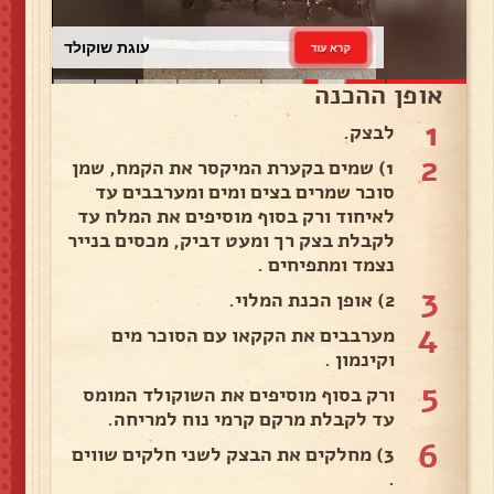
עוגת שוקולד
קרא עוד
אופן ההכנה
1
לבצק.
2
1) שמים בקערת המיקסר את הקמח, שמן
סוכר שמרים בצים ומים ומערבבים עד
לאיחוד ורק בסוף מוסיפים את המלח עד
לקבלת בצק רך ומעט דביק, מכסים בנייר
נצמד ומתפיחים .
3
2) אופן הכנת המלוי.
4
מערבבים את הקקאו עם הסוכר מים
וקינמון .
5
ורק בסוף מוסיפים את השוקולד המומס
עד לקבלת מרקם קרמי נוח למריחה.
6
3) מחלקים את הבצק לשני חלקים שווים
.