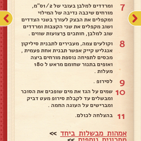
7
ומרדדים למלבן בעובי של 1/2ס"מ,
מורחים שיכבה נדיבה של המילוי
ומקפלים את הבצק לעורך בשני הצדדים
ושוב מקפלים את שני הקצבות ומרדדים
שוב למלבן, חותכים 3רצועות שווים .
8
וקולעים צמה, מעבירים לתבנית סיליקון
אנגליש קייק אפשר תבנית אחת פעמית ,
מכסים לתפיחה נוספת מורחים ביצה
ואופים בתנור שחומם מראש ל 180
מעלות .
9
לסירופ .
10
שמים על הגז את מים שופכים את הסוכר
ומבשלים עד לקבלת סירופ מעט דביק
ומברישים על העוגה החמה .
11
בהצלחה לכולם.
אמהות מבשלות ביחד
>>
מתכונים נוספים
>>