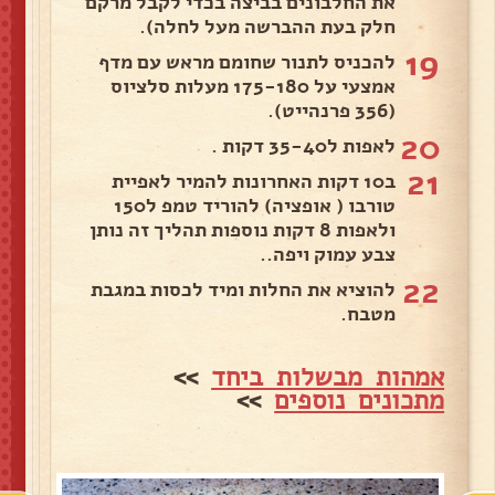
את החלבונים בביצה בכדי לקבל מרקם
חלק בעת ההברשה מעל לחלה).
19
להכניס לתנור שחומם מראש עם מדף
אמצעי על 175-180 מעלות סלציוס
(356 פרנהייט).
20
לאפות ל35-40 דקות .
21
ב10 דקות האחרונות להמיר לאפיית
טורבו ( אופציה) להוריד טמפ ל150
ולאפות 8 דקות נוספות תהליך זה נותן
צבע עמוק ויפה..
22
להוציא את החלות ומיד לכסות במגבת
מטבח.
אמהות מבשלות ביחד
>>
מתכונים נוספים
>>