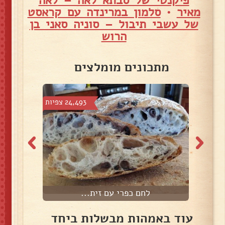
פיקנטי של סבתא לאה – לאה
מאיר
•
סלמון במרינדה עם קראסט
של עשבי תיבול – סוניה סאני בן
הרוש
מתכונים מומלצים
צפיות
24,493 צפיות
לחם כפרי עם זית...
ל
עוד באמהות מבשלות ביחד