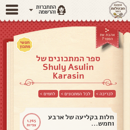
התחברות
והרשמה
אהבת את
הספר?
חפשי
מתכון
ספר המתכונים של
Shuly Asulin
Karasin
לכריכה >
לכל המתכונים >
לחמים
>
חלות בקליעה של ארבע
1,765
וחמש...
צפיות