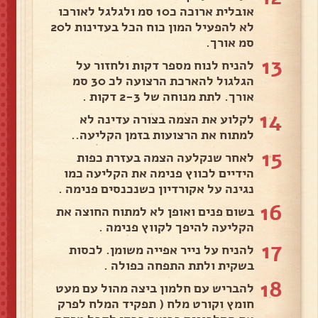
אובלית ארוכה כ10 סמ ולגלגל לאורכו
לא להפעיל המון כוח הכל בעדינות ל20
סמ אורך.
13
להניח לנוח מספר דקות ולחזור על
הגלגול להארכת הרצועה לכ 30 סמ
אורך. לתת מנוחה של 2-3 דקות .
14
לקלוע את הצמה בצורה עדינה לא
למתוח את הרצועות בזמן הקליעה..
15
לאחר שנקלעה הצמה בעזרת כפות
הידיים לכווץ פנימה את הקליעה כמו
נגינה על אקורדיון כשנכנסים פנימה .
16
בשום פנים ואופן לא למתוח החוצה את
הקליעה להיפך לקווץ פנימה .
17
להניח על נייר אפייה משומן. לכסות
בשקית ולתת התפחה כפולה .
18
להבריש עם חלמון ביצה מהול עם מעט
חומץ וקורט מלח ( תפקיד המלח לפרק