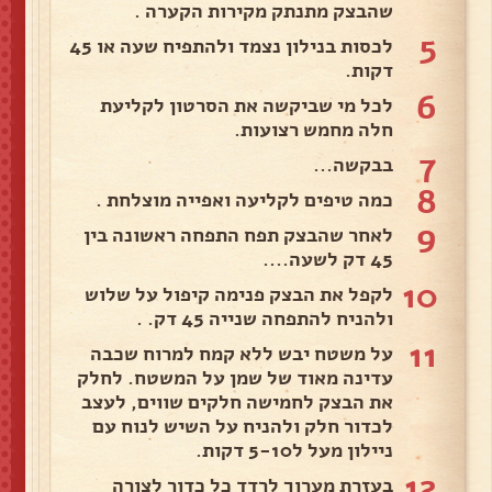
שהבצק מתנתק מקירות הקערה .
5
לכסות בנילון נצמד ולהתפיח שעה או 45
דקות.
6
לכל מי שביקשה את הסרטון לקליעת
חלה מחמש רצועות.
7
בבקשה...
8
כמה טיפים לקליעה ואפייה מוצלחת .
9
לאחר שהבצק תפח התפחה ראשונה בין
45 דק לשעה....
10
לקפל את הבצק פנימה קיפול על שלוש
ולהניח להתפחה שנייה 45 דק. .
11
על משטח יבש ללא קמח למרוח שכבה
עדינה מאוד של שמן על המשטח. לחלק
את הבצק לחמישה חלקים שווים, לעצב
לכדור חלק ולהניח על השיש לנוח עם
ניילון מעל ל5-10 דקות.
12
בעזרת מערוך לרדד כל כדור לצורה