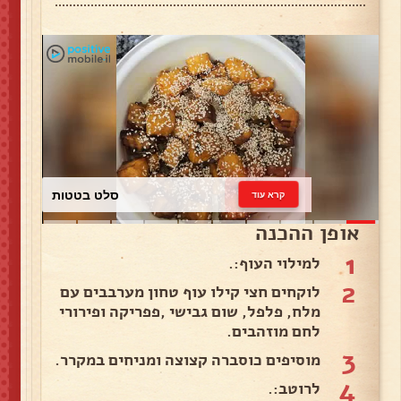
כרוב לבן
קרא עוד
אופן ההכנה
1
למילוי העוף:.
2
לוקחים חצי קילו עוף טחון מערבבים עם
מלח, פלפל, שום גבישי ,פפריקה ופירורי
לחם מוזהבים.
3
מוסיפים כוסברה קצוצה ומניחים במקרר.
4
לרוטב:.