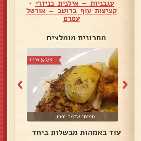
עגבניות – אילנית בניזרי
•
קציצות עוף ברוטב – אורטל
עמרם
מתכונים מומלצים
צפיות
3,038 צפיות
תפוחי אדמה ופרג...
עוד באמהות מבשלות ביחד