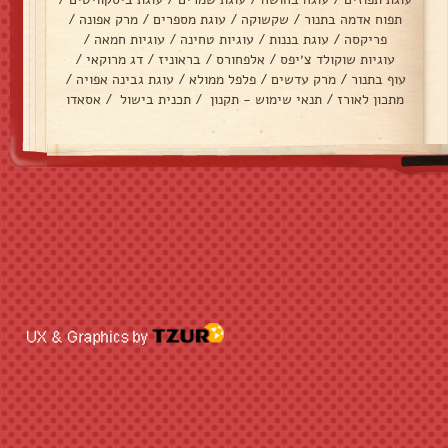
תפוח אדמה בתנור
/
שקשוקה
/
עוגת מספרים
/
מרק אפונה
/
פריקסה
/
עוגת בננות
/
עוגיות טחינה
/
עוגיות חמאה
/
עוגיות שוקולד צ׳יפס
/
אלפחורס
/
בראוניז
/
דג מרוקאי
/
עוף בתנור
/
מרק עדשים
/
פלפל ממולא
/
עוגת גבינה אפויה
/
מתכון לאורז
/
תנאי שימוש - תקנון
/
תכנית בישול
/
אסאדו