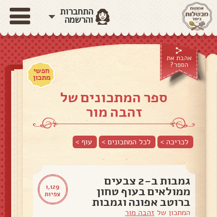
התחברות
והרשמה
אהבת את
הספר?
חפשי
מתכון
ספר המתכונים של
זהבה מור
לכריכה >
לכל המתכונים >
עוף
>
גמבות ב-2 צבעים
1,129
ממולאים בעוף טחון
צפיות
ברוטב אפונה וגמבות
המתכון של
זהבה מור