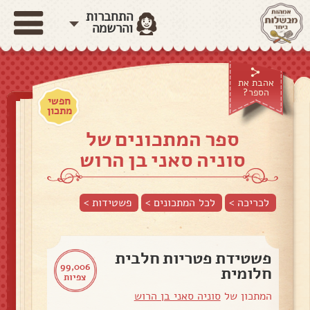
התחברות
והרשמה
אהבת את
הספר?
חפשי
מתכון
ספר המתכונים של
סוניה סאני בן הרוש
לכריכה >
לכל המתכונים >
פשטידות
>
פשטידת פטריות חלבית
99,006
חלומית
צפיות
המתכון של
סוניה סאני בן הרוש