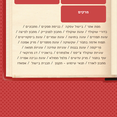
מרקים
מפת אתר
/
ביטול עסקה
/
כניסת ספקים
/
מתכונים
/
כדורי שוקולד
/
עוגת שוקולד
/
מתכון לפנקייק
/
מתכון לפיצה
/
עוגת תפוזים
/
עוגה בחושה
/
עוגת שמרים
/
עוגת ביסקוויטים
/
תפוח אדמה בתנור
/
שקשוקה
/
עוגת מספרים
/
מרק אפונה
/
פריקסה
/
עוגת בננות
/
עוגיות טחינה
/
עוגיות חמאה
/
עוגיות שוקולד צ׳יפס
/
אלפחורס
/
בראוניז
/
דג מרוקאי
/
עוף בתנור
/
מרק עדשים
/
פלפל ממולא
/
עוגת גבינה אפויה
/
מתכון לאורז
/
תנאי שימוש - תקנון
/
תכנית בישול
/
אסאדו