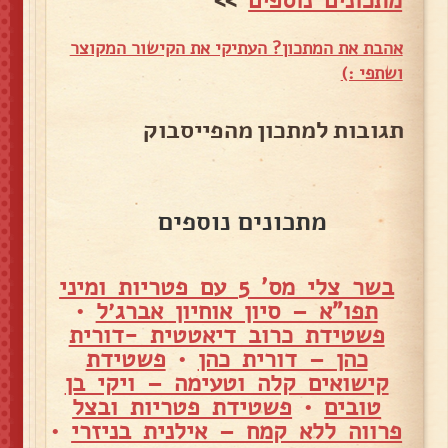
אהבת את המתכון? העתיקי את הקישור המקוצר
ושתפי :)
תגובות למתכון מהפייסבוק
מתכונים נוספים
בשר צלי מס' 5 עם פטריות ומיני
תפו"א – סיון אוחיון אברג׳ל
•
פשטידת כרוב דיאטטית -דורית
כהן – דורית כהן
•
פשטידת
קישואים קלה וטעימה – ויקי בן
טובים
•
פשטידת פטריות ובצל
פרווה ללא קמח – אילנית בניזרי
•