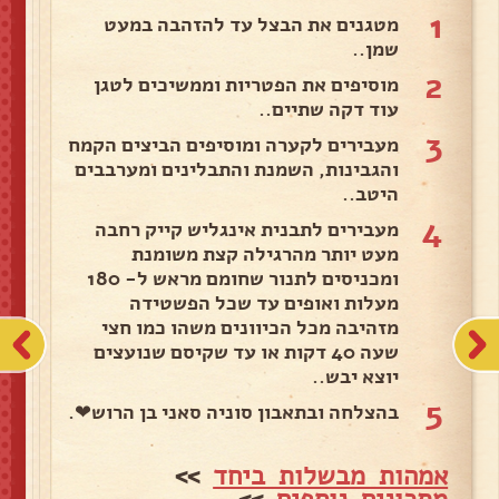
1
מטגנים את הבצל עד להזהבה במעט
שמן..
2
מוסיפים את הפטריות וממשיכים לטגן
עוד דקה שתיים..
3
מעבירים לקערה ומוסיפים הביצים הקמח
והגבינות, השמנת והתבלינים ומערבבים
היטב..
4
מעבירים לתבנית אינגליש קייק רחבה
מעט יותר מהרגילה קצת משומנת
ומכניסים לתנור שחומם מראש ל- 180
מעלות ואופים עד שכל הפשטידה
מזהיבה מכל הכיוונים משהו כמו חצי
שעה 40 דקות או עד שקיסם שנועצים
יוצא יבש..
5
בהצלחה ובתאבון סוניה סאני בן הרוש❤.
אמהות מבשלות ביחד
>>
מתכונים נוספים
>>