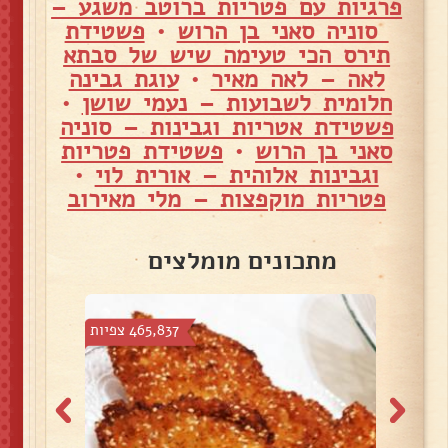
פרגיות עם פטריות ברוטב משגע –
סוניה סאני בן הרוש
•
פשטידת
תירס הכי טעימה שיש של סבתא
לאה – לאה מאיר
•
עוגת גבינה
חלומית לשבועות – נעמי שושן
•
פשטידת אטריות וגבינות – סוניה
סאני בן הרוש
•
פשטידת פטריות
וגבינות אלוהית – אורית לוי
•
פטריות מוקפצות – מלי מאירוב
מתכונים מומלצים
פיות
465,837 צפיות