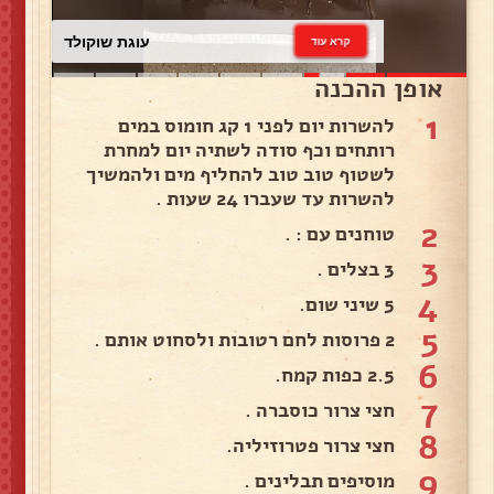
עוגת שוקולד
קרא עוד
אופן ההכנה
1
להשרות יום לפני 1 קג חומוס במים
רותחים וכף סודה לשתיה יום למחרת
לשטוף טוב טוב להחליף מים ולהמשיך
להשרות עד שעברו 24 שעות .
2
טוחנים עם : .
3
3 בצלים .
4
5 שיני שום.
5
2 פרוסות לחם רטובות ולסחוט אותם .
6
2.5 כפות קמח.
7
חצי צרור כוסברה .
8
חצי צרור פטרוזיליה.
9
מוסיפים תבלינים .