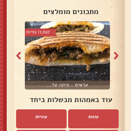
מתכונים מומלצים
צפיות
17,697 צפיות
עראיס - פיתה על...
עוד באמהות מבשלות ביחד
עוגות
עוגיות