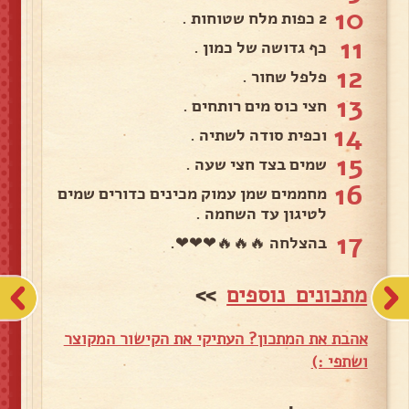
10
2 כפות מלח שטוחות .
11
כף גדושה של כמון .
12
פלפל שחור .
13
חצי כוס מים רותחים .
14
וכפית סודה לשתיה .
15
שמים בצד חצי שעה .
16
מחממים שמן עמוק מכינים כדורים שמים
לטיגון עד השחמה .
17
בהצלחה 🔥🔥🔥❤❤❤.
מתכונים נוספים
>>
אהבת את המתכון? העתיקי את הקישור המקוצר
ושתפי :)