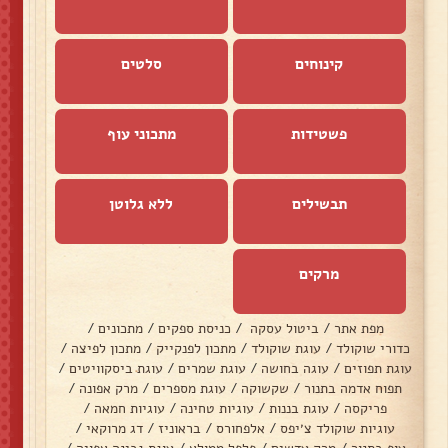
קינוחים
סלטים
פשטידות
מתכוני עוף
תבשילים
ללא גלוטן
מרקים
מפת אתר
/
ביטול עסקה
/
כניסת ספקים
/
מתכונים
/
כדורי שוקולד
/
עוגת שוקולד
/
מתכון לפנקייק
/
מתכון לפיצה
/
עוגת תפוזים
/
עוגה בחושה
/
עוגת שמרים
/
עוגת ביסקוויטים
/
תפוח אדמה בתנור
/
שקשוקה
/
עוגת מספרים
/
מרק אפונה
/
פריקסה
/
עוגת בננות
/
עוגיות טחינה
/
עוגיות חמאה
/
עוגיות שוקולד צ׳יפס
/
אלפחורס
/
בראוניז
/
דג מרוקאי
/