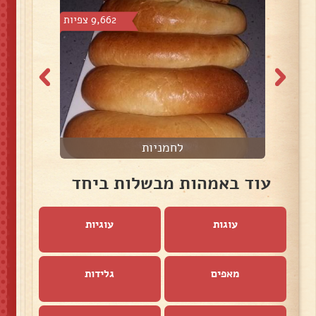
צפיות
9,662 צפיות
לחמניות
עוד באמהות מבשלות ביחד
עוגות
עוגיות
מאפים
גלידות