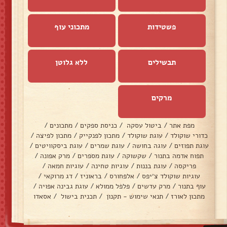
פשטידות
מתכוני עוף
תבשילים
ללא גלוטן
מרקים
מפת אתר
/
ביטול עסקה
/
כניסת ספקים
/
מתכונים
/
כדורי שוקולד
/
עוגת שוקולד
/
מתכון לפנקייק
/
מתכון לפיצה
/
עוגת תפוזים
/
עוגה בחושה
/
עוגת שמרים
/
עוגת ביסקוויטים
/
תפוח אדמה בתנור
/
שקשוקה
/
עוגת מספרים
/
מרק אפונה
/
פריקסה
/
עוגת בננות
/
עוגיות טחינה
/
עוגיות חמאה
/
עוגיות שוקולד צ׳יפס
/
אלפחורס
/
בראוניז
/
דג מרוקאי
/
עוף בתנור
/
מרק עדשים
/
פלפל ממולא
/
עוגת גבינה אפויה
/
מתכון לאורז
/
תנאי שימוש - תקנון
/
תכנית בישול
/
אסאדו