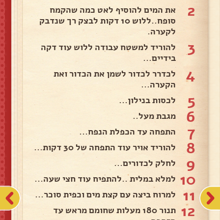
2
את המים להוסיף לאט כמה שהקמח
סופח..ללוש 10 דקות לבצק רך שנדבק
לקערה.
3
להוריד למשטח עבודה ללוש עוד דקה
בידיים...
4
לכדרר לכדור לשמן את הכדור ואת
הקערה...
5
לכסות בנילון...
6
מגבת מעל..
7
התפחה עד הכפלת הנפח...
8
להוריד אויר עוד התפחה של 30 דקות...
9
לחלק לכדורים...
10
למלא במלית ..להתפיח עוד חצי שעה...
11
למרוח ביצה עם קצת מים וכפית סוכר...
12
תנור 180 מעלות שחומם מראש עד