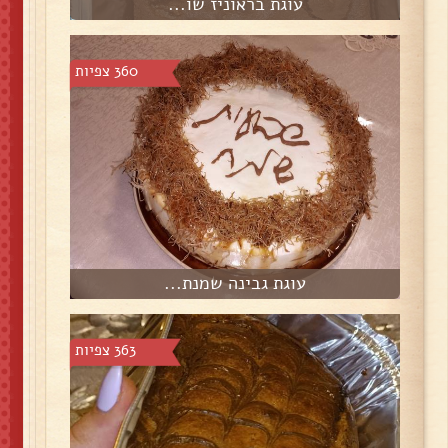
עוגת בראוניז שו...
360 צפיות
עוגת גבינה שמנת...
363 צפיות