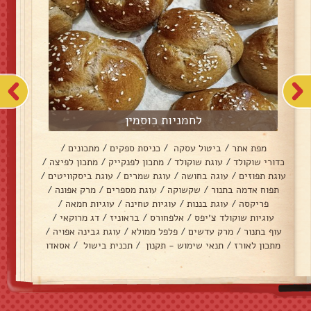
לחמניות כוסמין
מפת אתר
/
ביטול עסקה
/
כניסת ספקים
/
מתכונים
/
כדורי שוקולד
/
עוגת שוקולד
/
מתכון לפנקייק
/
מתכון לפיצה
/
עוגת תפוזים
/
עוגה בחושה
/
עוגת שמרים
/
עוגת ביסקוויטים
/
תפוח אדמה בתנור
/
שקשוקה
/
עוגת מספרים
/
מרק אפונה
/
פריקסה
/
עוגת בננות
/
עוגיות טחינה
/
עוגיות חמאה
/
עוגיות שוקולד צ׳יפס
/
אלפחורס
/
בראוניז
/
דג מרוקאי
/
עוף בתנור
/
מרק עדשים
/
פלפל ממולא
/
עוגת גבינה אפויה
/
מתכון לאורז
/
תנאי שימוש - תקנון
/
תכנית בישול
/
אסאדו