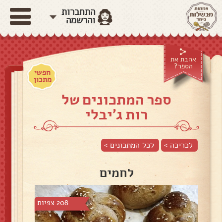
התחברות
והרשמה
אהבת את
הספר?
חפשי
מתכון
ספר המתכונים של
רות ג'יבלי
לכריכה >
לכל המתכונים >
לחמים
208 צפיות