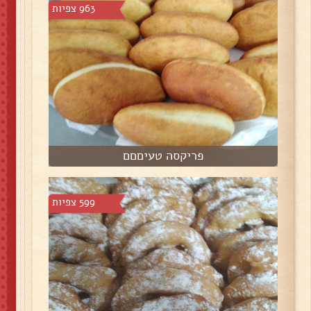
963 צפיות
פריקסה טעיםםם
599 צפיות