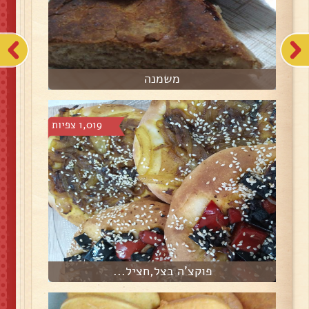
משמנה
1,019 צפיות
פוקצ'ה בצל,חציל...