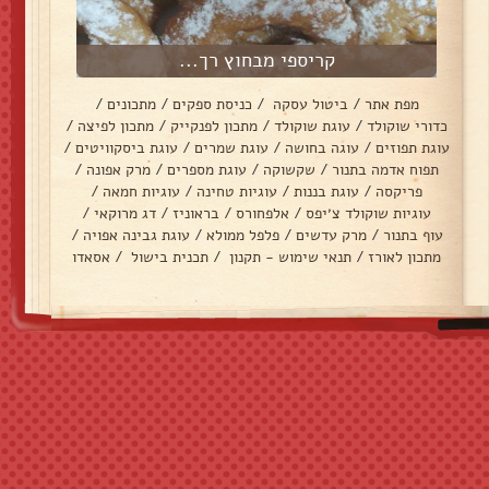
קריספי מבחוץ רך...
מפת אתר
/
ביטול עסקה
/
כניסת ספקים
/
מתכונים
/
כדורי שוקולד
/
עוגת שוקולד
/
מתכון לפנקייק
/
מתכון לפיצה
/
עוגת תפוזים
/
עוגה בחושה
/
עוגת שמרים
/
עוגת ביסקוויטים
/
תפוח אדמה בתנור
/
שקשוקה
/
עוגת מספרים
/
מרק אפונה
/
פריקסה
/
עוגת בננות
/
עוגיות טחינה
/
עוגיות חמאה
/
עוגיות שוקולד צ׳יפס
/
אלפחורס
/
בראוניז
/
דג מרוקאי
/
עוף בתנור
/
מרק עדשים
/
פלפל ממולא
/
עוגת גבינה אפויה
/
מתכון לאורז
/
תנאי שימוש - תקנון
/
תכנית בישול
/
אסאדו