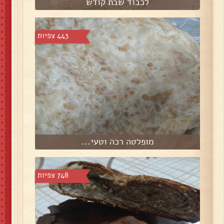
לכבוד שבת קודש
443 צפיות
מופלטה רכה וטעי...
748 צפיות