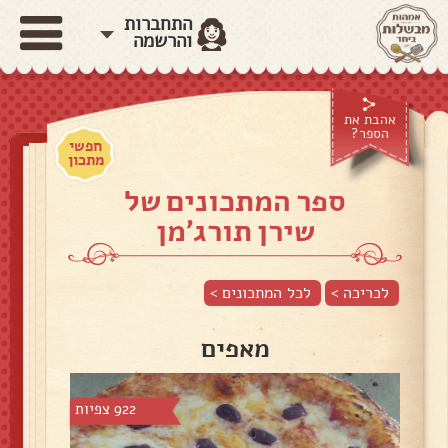
התחברות
והרשמה
אהבת את
הספר?
חפשי
מתכון
ספר המתכונים של
שירן תורג'מן
לכריכה >
לכל המתכונים >
מאפים
922 צפיות