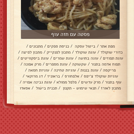
פסטה עם חזה עוף
מפת אתר
/
ביטול עסקה
/
כניסת ספקים
/
מתכונים
/
כדורי שוקולד
/
עוגת שוקולד
/
מתכון לפנקייק
/
מתכון לפיצה
/
עוגת תפוזים
/
עוגה בחושה
/
עוגת שמרים
/
עוגת ביסקוויטים
/
תפוח אדמה בתנור
/
שקשוקה
/
עוגת מספרים
/
מרק אפונה
/
פריקסה
/
עוגת בננות
/
עוגיות טחינה
/
עוגיות חמאה
/
עוגיות שוקולד צ׳יפס
/
אלפחורס
/
בראוניז
/
דג מרוקאי
/
עוף בתנור
/
מרק עדשים
/
פלפל ממולא
/
עוגת גבינה אפויה
/
מתכון לאורז
/
תנאי שימוש - תקנון
/
תכנית בישול
/
אסאדו