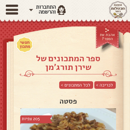
התחברות
והרשמה
אהבת את
הספר?
חפשי
מתכון
ספר המתכונים של
שירן תורג'מן
לכריכה >
לכל המתכונים >
פסטה
205 צפיות