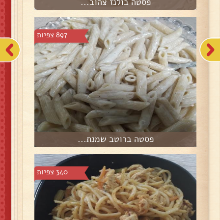
פסטה בולנז צהוב...
897 צפיות
פסטה ברוטב שמנת...
340 צפיות