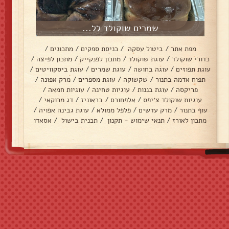
שמרים שוקולד לל...
מפת אתר
/
ביטול עסקה
/
כניסת ספקים
/
מתכונים
/
כדורי שוקולד
/
עוגת שוקולד
/
מתכון לפנקייק
/
מתכון לפיצה
/
עוגת תפוזים
/
עוגה בחושה
/
עוגת שמרים
/
עוגת ביסקוויטים
/
תפוח אדמה בתנור
/
שקשוקה
/
עוגת מספרים
/
מרק אפונה
/
פריקסה
/
עוגת בננות
/
עוגיות טחינה
/
עוגיות חמאה
/
עוגיות שוקולד צ׳יפס
/
אלפחורס
/
בראוניז
/
דג מרוקאי
/
עוף בתנור
/
מרק עדשים
/
פלפל ממולא
/
עוגת גבינה אפויה
/
מתכון לאורז
/
תנאי שימוש - תקנון
/
תכנית בישול
/
אסאדו