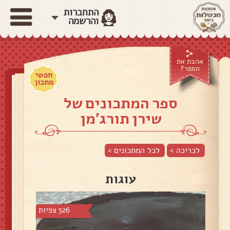
התחברות
והרשמה
אהבת את
הספר?
חפשי
מתכון
ספר המתכונים של
שירן תורג'מן
לכריכה >
לכל המתכונים >
עוגות
526 צפיות