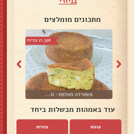
בניזרי
מתכונים מומלצים
צפיות
21,398 צפיות
פשטידה מעלפת- מ...
עוד באמהות מבשלות ביחד
עוגות
עוגיות