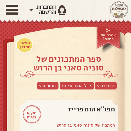
התחברות
והרשמה
אהבת את
הספר?
חפשי
מתכון
ספר המתכונים של
סוניה סאני בן הרוש
לכריכה >
לכל המתכונים >
תוספות
>
תפו"א הום פרייז
6,981
צפיות
המתכון של
סוניה סאני בן הרוש