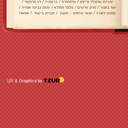
עוגיות שוקולד צ׳יפס
/
אלפחורס
/
בראוניז
/
דג מרוקאי
/
עוף בתנור
/
מרק עדשים
/
פלפל ממולא
/
עוגת גבינה אפויה
/
מתכון לאורז
/
תנאי שימוש - תקנון
/
תכנית בישול
/
אסאדו