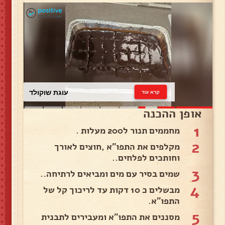
עוגת שוקולד
קרא עוד
אופן ההכנה
1
מחממים תנור ל200 מעלות .
2
מקלפים את התפו"א ,חוצים לאורך
וחותכים לפלחים..
3
שמים בסיר עם מים ומביאים לרתיחה..
4
מבשלים כ 10 דקות עד לריכוך קל של
התפו"א.
5
מסננים את התפו"א ומעבירים לתבנית