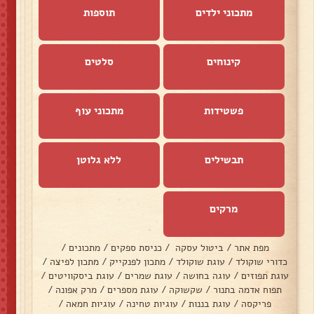
מתכוני ילדים
תוספות
קינוחים
סלטים
פשטידות
מתכוני עוף
תבשילים
ללא גלוטן
מרקים
מפת אתר
/
ביטול עסקה
/
כניסת ספקים
/
מתכונים
/
כדורי שוקולד
/
עוגת שוקולד
/
מתכון לפנקייק
/
מתכון לפיצה
/
עוגת תפוזים
/
עוגה בחושה
/
עוגת שמרים
/
עוגת ביסקוויטים
/
תפוח אדמה בתנור
/
שקשוקה
/
עוגת מספרים
/
מרק אפונה
/
פריקסה
/
עוגת בננות
/
עוגיות טחינה
/
עוגיות חמאה
/