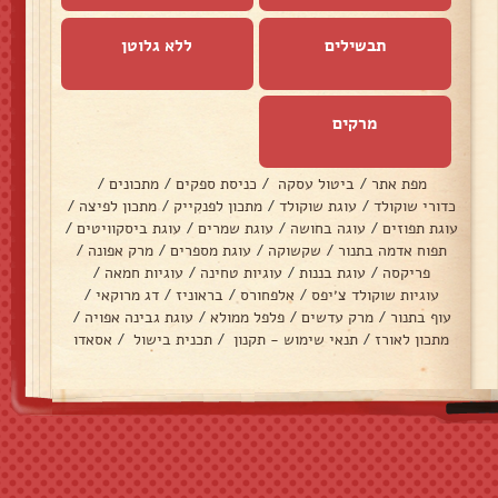
תבשילים
ללא גלוטן
מרקים
מפת אתר
/
ביטול עסקה
/
כניסת ספקים
/
מתכונים
/
כדורי שוקולד
/
עוגת שוקולד
/
מתכון לפנקייק
/
מתכון לפיצה
/
עוגת תפוזים
/
עוגה בחושה
/
עוגת שמרים
/
עוגת ביסקוויטים
/
תפוח אדמה בתנור
/
שקשוקה
/
עוגת מספרים
/
מרק אפונה
/
פריקסה
/
עוגת בננות
/
עוגיות טחינה
/
עוגיות חמאה
/
עוגיות שוקולד צ׳יפס
/
אלפחורס
/
בראוניז
/
דג מרוקאי
/
עוף בתנור
/
מרק עדשים
/
פלפל ממולא
/
עוגת גבינה אפויה
/
מתכון לאורז
/
תנאי שימוש - תקנון
/
תכנית בישול
/
אסאדו