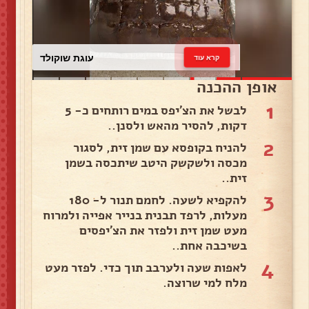
עוגת שוקולד
קרא עוד
אופן ההכנה
1
לבשל את הצ'יפס במים רותחים כ- 5
דקות, להסיר מהאש ולסנן..
2
להניח בקופסא עם שמן זית, לסגור
מכסה ולשקשק היטב שיתכסה בשמן
זית..
3
להקפיא לשעה. לחמם תנור ל- 180
מעלות, לרפד תבנית בנייר אפייה ולמרוח
מעט שמן זית ולפזר את הצ'יפסים
בשיכבה אחת..
4
לאפות שעה ולערבב תוך כדי. לפזר מעט
מלח למי שרוצה.