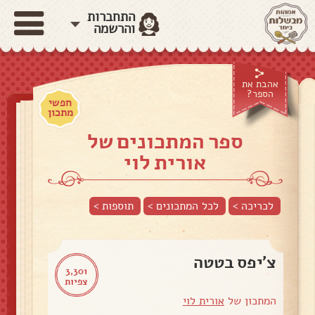
התחברות
והרשמה
אהבת את
הספר?
חפשי
מתכון
ספר המתכונים של
אורית לוי
לכריכה >
לכל המתכונים >
תוספות
>
צ'יפס בטטה
3,301
צפיות
המתכון של
אורית לוי