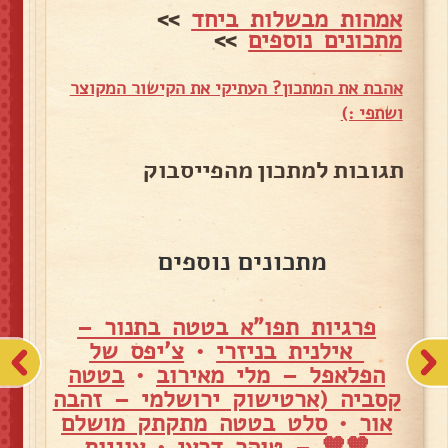
אמהות מבשלות ביחד
>>
מתכונים נוספים
>>
אהבת את המתכון? העתיקי את הקישור המקוצר
ושתפי :)
תגובות למתכון מהפייסבוק
מתכונים נוספים
פרגיות תפו"א בטטה בתנור –
אילנית בניזרי
•
צ'יפס של
הפלאפל – מלי מאירוב
•
בטטה
קסביה (ארטישוק ירושלמי – זהבה
אור
•
סלט בטטה מתקתק מושלם
🧡🧡 – טוהר דרעי
•
עוגיות