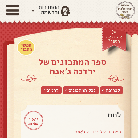
התחברות
והרשמה
אהבת את
הספר?
חפשי
מתכון
ספר המתכונים של
ירדנה ג'אנח
לכריכה >
לכל המתכונים >
לחמים
>
לחם
1,577
צפיות
המתכון של
ירדנה ג'אנח