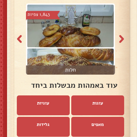
צפיות
1,843 צפיות
חלות
עוד באמהות מבשלות ביחד
עוגות
עוגיות
מאפים
גלידות