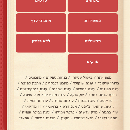
קינוחים
סלטים
פשטידות
מתכוני עוף
תבשילים
ללא גלוטן
מרקים
מפת אתר
/
ביטול עסקה
/
כניסת ספקים
/
מתכונים
/
כדורי שוקולד
/
עוגת שוקולד
/
מתכון לפנקייק
/
מתכון לפיצה
/
עוגת תפוזים
/
עוגה בחושה
/
עוגת שמרים
/
עוגת ביסקוויטים
/
תפוח אדמה בתנור
/
שקשוקה
/
עוגת מספרים
/
מרק אפונה
/
פריקסה
/
עוגת בננות
/
עוגיות טחינה
/
עוגיות חמאה
/
עוגיות שוקולד צ׳יפס
/
אלפחורס
/
בראוניז
/
דג מרוקאי
/
עוף בתנור
/
מרק עדשים
/
פלפל ממולא
/
עוגת גבינה אפויה
/
מתכון לאורז
/
תנאי שימוש - תקנון
/
תכנית בישול
/
אסאדו