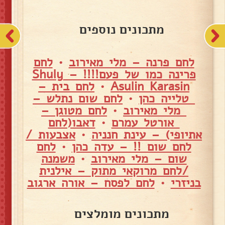
מתכונים נוספים
לחם פרנה – מלי מאירוב
•
לחם
פרינה כמו של פעם!!!! – Shuly
Asulin Karasin
•
לחם בית –
טלייה כהן
•
לחם שום נתלש –
מלי מאירוב
•
לחם מטוגן –
אורטל עמרם
•
דאבו(לחם
אתיופי) – עינת חנניה
•
אצבעות /
לחם שום !! – עדה כהן
•
לחם
שום – מלי מאירוב
•
משמנה
/לחם מרוקאי מתוק – אילנית
בניזרי
•
לחם לפסח – אורה ארגוב
מתכונים מומלצים