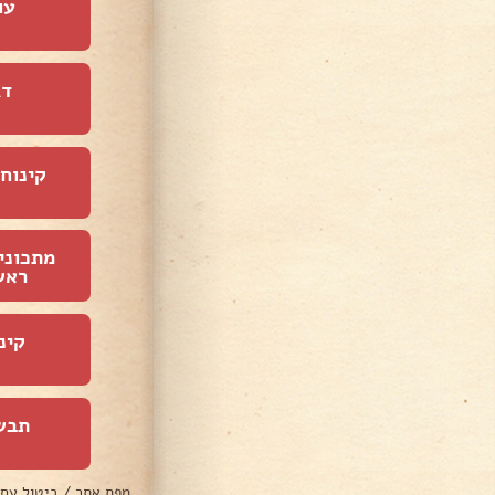
עו
דג
קינוחי
מתכוני
ראש
קינ
תבש
מפת אתר
/
ביטול עס