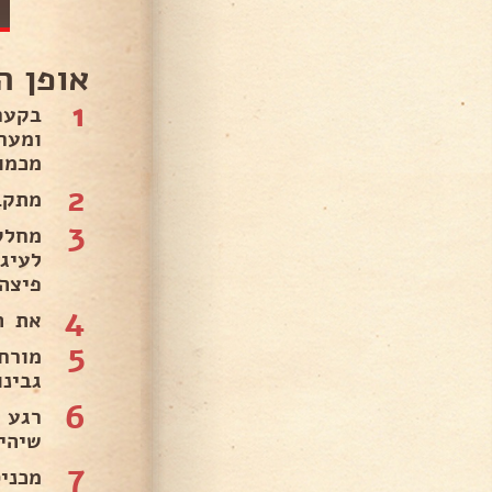
אופן ה
1
בקער
ומער
מכמות 
2
מתקב
3
מחלק
לעיג
פיצה 
4
את ה
5
מורח
גבינ
6
רגע 
שיהיו
7
מכניסים