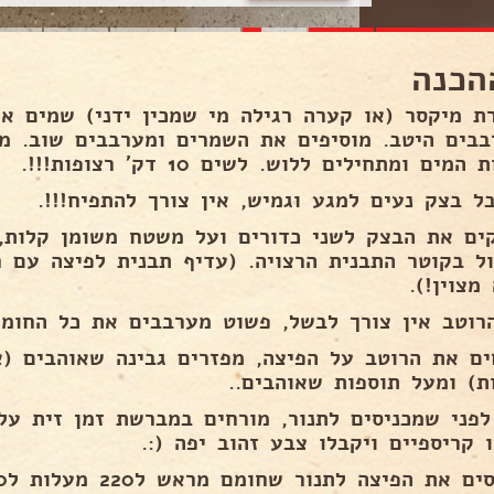
הכנה
ת מיקסר (או קערה רגילה מי שמכין ידני) שמים א
בבים היטב. מוסיפים את השמרים ומערבבים שוב. מו
המים ומתחילים ללוש. לשים 10 דק' רצופות!!!.
ל בצק נעים למגע וגמיש, אין צורך להתפיח!!!.
ים את הבצק לשני כדורים ועל משטח משומן קלות,
ול בקוטר התבנית הרצויה. (עדיף תבנית לפיצה עם 
מצוין!).
רוטב אין צורך לבשל, פשוט מערבבים את כל החומר
ים את הרוטב על הפיצה, מפזרים גבינה שאוהבים (א
ות) ומעל תוספות שאוהבים..
לפני שמכניסים לתנור, מורחים במברשת זמן זית על
 קריספיים ויקבלו צבע זהוב יפה (:.
 את הפיצה לתנור שחומם מראש ל220 מעלות ל10 דקות בערך..