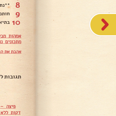
8
**נת
9
חותכ
10
בתיאב
אמהות מבש
מתכונים נו
אהבת את המ
תגובות ל
פיצה – 
דקות ללא