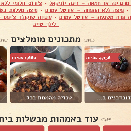
מרגרינה או חמאה – רינה יחזקאל
•
פיצה ללא התפחה – אורטל עמרם
•
פיצה מעלפת כשר
ת פרח משגעת – אורטל עמרם
•
עוגיות שוקולד צ'יפס 
לילך טייב
מתכונים מומלצים
4,156 צפיות
1,660 צפיות
דובדבנים ב...
טנזיה מהממת בכל...
עוד באמהות מבשלות ביח