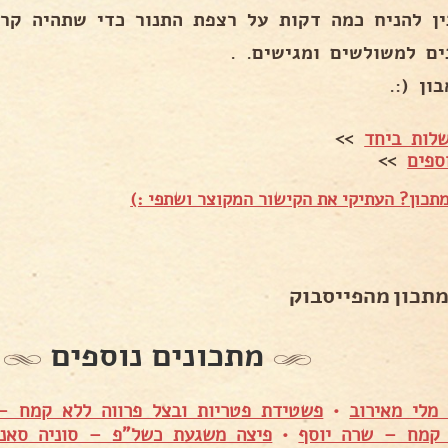
ין להניח כמה דקות על רצפת התנור כדי שתהיה קרי
ים למשולשים ומגישים. .
ון (:.
לות ביחד
>>
ספים
>>
תכון? העתיקי את הקישור המקוצר ושתפי :)
מתכון מהפייסבוק
מתכונים נוספים
מלי מאירוב
•
פשטידת פטריות ובצל פרווה ללא קמח – 
 קמח – שרה יוסף
•
פיצה משגעת כשל"פ – סוניה סאני