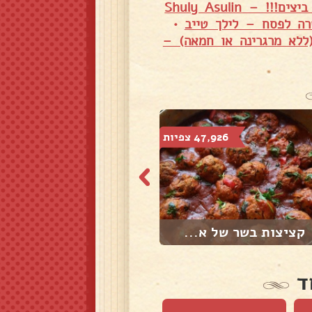
צ׳ורוס חלומי ללא ביצים!!! – Shuly Asulin
ה לפסח – לילך טייב
•
(ללא מרגרינה או חמאה) –
47,926 צפיות
2,679 צפיות
קציצות בשר של א...
קיש ברוקולי
ד