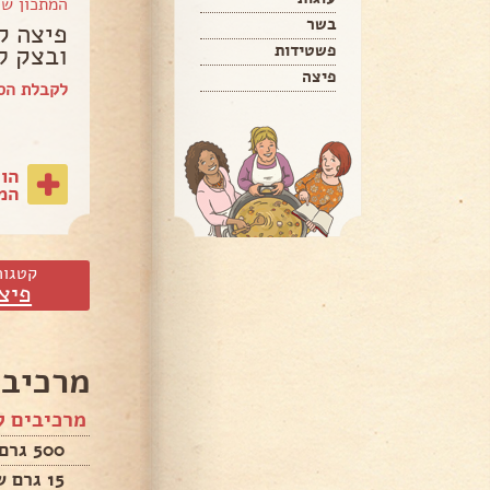
המתכון ש
בשר
פיצה ק
ובצק ל
פשטידות
פיצה
לקבלת הספר של Pascal
הו
המת
קטגור
פיצ
מרכיבי
מרכיבים ל
500 גרם קמח לבן
15 גרם שמרים יבשים