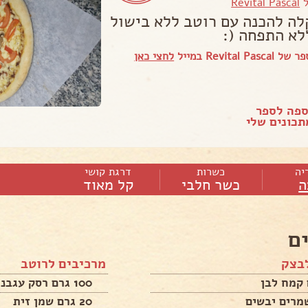
ל
Revital Pascal
לה להכנה עם רוטב ללא בישול
לא התפחה (:
Revital  במייל
לחצי כאן
ספה לספר
כונים שלי
יה
כשרות
דרגת קושי
ה
כשר חלבי
קל מאוד
ם
בצק
מרכיבים לרוטב
100 גרם רסק עגבניות
20 גרם שמן זית