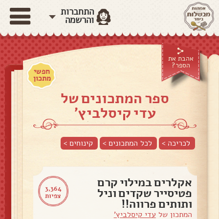
התחברות
והרשמה
אהבת את
הספר?
חפשי
מתכון
ספר המתכונים של
עדי קיסלביץ'
לכריכה >
לכל המתכונים >
קינוחים
>
אקלרים במילוי קרם
3,364
פטיסייר שקדים וניל
צפיות
ותותים פרווה!!
המתכון של
עדי קיסלביץ'