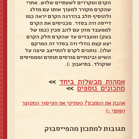
הקרם ומקררים לשעתיים שלוש. אחרי
שהקרם מקורר למעוך אותו עם מזלג
ולהוסיף חלב בהדרגה הקרם יראה כמו
דייסה וזה בסדר. מכניסים את הקרם
לממעבד מזון עם להב סכין (כמו של
בצק) ומעבדים עד שהקרם חלק הקרם
יצא קצת נוזלי וזה בסדר זה המרקם
שלו). נותנים לקרם להתייצב טיפה על
השיש ובינתיים פורסים תותים ומממיסים
שוקולד. בתיאבון :).
אמהות מבשלות ביחד
>>
מתכונים נוספים
>>
אהבת את המתכון? העתיקי את הקישור המקוצר
ושתפי :)
תגובות למתכון מהפייסבוק