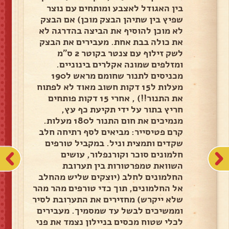
בין האגודל לאצבע ומותחים עם נוצר
שפיץ בין שתיהן הבצק מוכן) אם הבצק
לא מוכן להוסיף את הביצה בהדרגה לא
את כולה בבת אחת. מעבירים את הבצק
לשק זילוף עם צנטר בקוטר 2 ס"מ
ומזלפים שמונה אקלרים בינוניים.
מכניסים לתנור שחומם מראש ל190
מעלות ל15 דקות חשוב מאוד לא לפתוח
את התנור!!) , אחרי 15 דקות פותחים
חריץ בתור על ידי תקיעת כף עץ,
מנמיכים את חום התנור ל180 מעלות.
קרם פטיסייר: מביאים לסף רתיחה חלב
שקדים ותמצית וניל. במקביל טורפים
חלמונים סוכר וקורנפלור, עושים
השוואת טמפרטורות בין תערובת
החלמונים לחלב (יוצקים שליש מהחלב
אל החלמונים, תוך כדי טורפים מהר מהר
שלא ייקרש) מחזירים את התערובת לסיר
וממשיכים לבשל עד שמסמיך. מעבירים
לכלי שטוח מכסים בניילון נצמד את פני