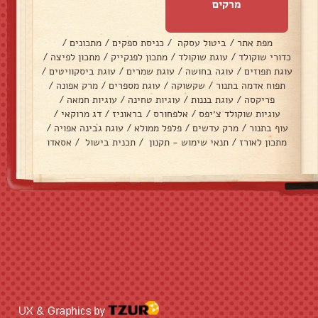
מרקים
מפת אתר
/
ביטול עסקה
/
כניסת ספקים
/
מתכונים
/
כדורי שוקולד
/
עוגת שוקולד
/
מתכון לפנקייק
/
מתכון לפיצה
/
עוגת תפוזים
/
עוגה בחושה
/
עוגת שמרים
/
עוגת ביסקוויטים
/
תפוח אדמה בתנור
/
שקשוקה
/
עוגת מספרים
/
מרק אפונה
/
פריקסה
/
עוגת בננות
/
עוגיות טחינה
/
עוגיות חמאה
/
עוגיות שוקולד צ׳יפס
/
אלפחורס
/
בראוניז
/
דג מרוקאי
/
עוף בתנור
/
מרק עדשים
/
פלפל ממולא
/
עוגת גבינה אפויה
/
מתכון לאורז
/
תנאי שימוש - תקנון
/
תכנית בישול
/
אסאדו