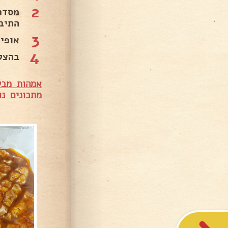
2
ל את
ול. .
3
דקות. .
4
🇱 .
שלות ביחד
נים נוספים