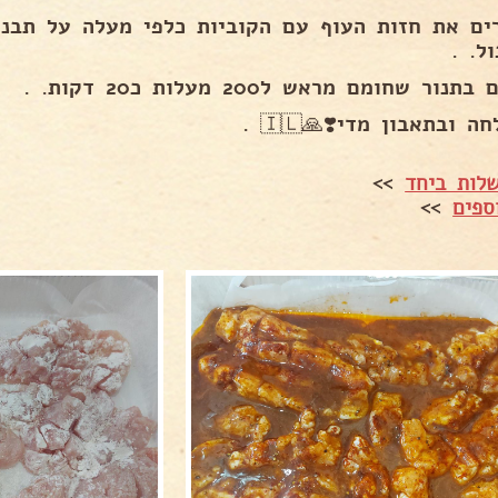
עוף עם הקוביות כלפי מעלה על תבנית ויוצקים מע
התיב
אופים בתנור שחומם מראש ל200 מעלות כ20 
בהצלחה ובתאבון מדי❣️🙏
>>
אמהות מב
>>
מתכו