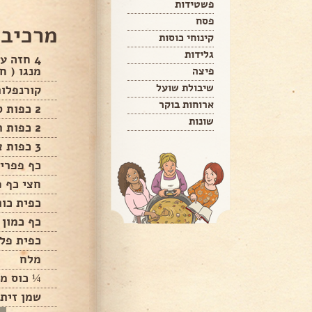
פשטידות
פסח
מרכיבי
קינוחי כוסות
גלידות
4 חזה ע
מנגו ( ח
פיצה
שיבולת שועל
קורנפלור
ארוחות בוקר
2 כפות סילאן
שונות
2 כפות רוטב סויה
3 כפות צ'ילי מתוק
כף פפרי
חצי כף 
כפית כור
כף כמון
כפית פלפ
מלח
¼ כוס מי
שמן זית