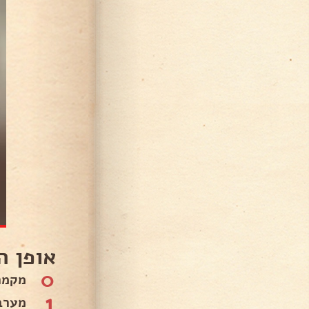
אופן ה
0
מקמח
1
מערב