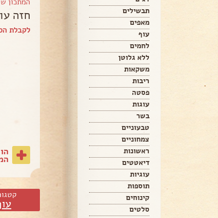
המתכון ש
תבשילים
חזה עו
מאפים
לקבלת הספ
עוף
לחמים
ללא גלוטן
משקאות
ריבות
פסטה
עוגות
בשר
טבעוניים
צמחוניים
הו
ראשונות
המת
דיאטטים
עוגיות
תוספות
קטגור
קינוחים
עוף
סלטים