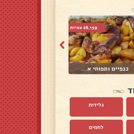
26,159 צפיות
5,477 צפיות
כנפיים ותפוחי א...
עוף עם בטטה קסב...
ד
גלידות
לחמים