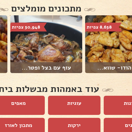
מתכונים מומלצים
8,658 צפיות
50,948 צפיות
הודו- שווא...
עוף עם בצל ופטר...
עוד באמהות מבשלות ביח
גות
עוגיות
מאפים
ים
ירקות
מתכון לאורז