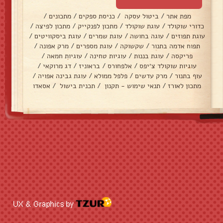
מפת אתר
/
ביטול עסקה
/
כניסת ספקים
/
מתכונים
/
כדורי שוקולד
/
עוגת שוקולד
/
מתכון לפנקייק
/
מתכון לפיצה
/
עוגת תפוזים
/
עוגה בחושה
/
עוגת שמרים
/
עוגת ביסקוויטים
/
תפוח אדמה בתנור
/
שקשוקה
/
עוגת מספרים
/
מרק אפונה
/
פריקסה
/
עוגת בננות
/
עוגיות טחינה
/
עוגיות חמאה
/
עוגיות שוקולד צ׳יפס
/
אלפחורס
/
בראוניז
/
דג מרוקאי
/
עוף בתנור
/
מרק עדשים
/
פלפל ממולא
/
עוגת גבינה אפויה
/
מתכון לאורז
/
תנאי שימוש - תקנון
/
תכנית בישול
/
אסאדו