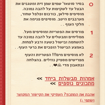
0
בסיר סוטאז' שמים שמן זית ומטגנים את
הבצל עד לשקיפות על להבה נמוכה.
מוסיפים סילאן, כורכום ופלפל שחור,
מערבבים היטב. מוסיפים פנימה את
חלקי העוף . .
1
פורסים את הפטריות ומוסיפים מעל.
ממליחים ומבשלים על להבה נמוכה עד
להשחמה ובישול כשעה ורבע לפחות.
באמצע הבישול הופכים את כרעי העוף. .
2
לא מוסיפים מים!!! הפטריות והעוף
מפרישים מספיק נוזלים. בהצלחה
ובתאבון מדי 🙏❤️. .
אמהות מבשלות ביחד
>>
מתכונים נוספים
>>
אהבת את המתכון? העתיקי את הקישור המקוצר
ושתפי :)