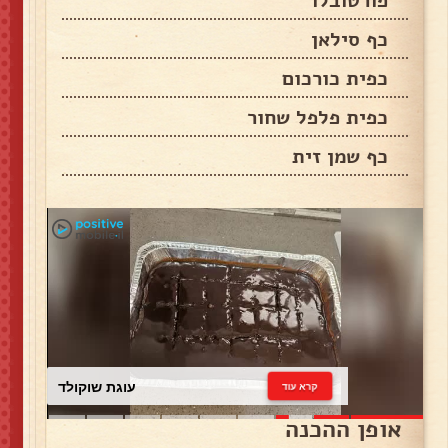
פורטובלו
כף סילאן
כפית כורכום
כפית פלפל שחור
כף שמן זית
עוגת שוקולד
קרא עוד
אופן ההכנה