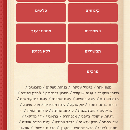
קינוחים
סלטים
פשטידות
מתכוני עוף
תבשילים
ללא גלוטן
מרקים
מפת אתר
/
ביטול עסקה
/
כניסת ספקים
/
מתכונים
/
כדורי שוקולד
/
עוגת שוקולד
/
מתכון לפנקייק
/
מתכון לפיצה
/
עוגת תפוזים
/
עוגה בחושה
/
עוגת שמרים
/
עוגת ביסקוויטים
/
תפוח אדמה בתנור
/
שקשוקה
/
עוגת מספרים
/
מרק אפונה
/
פריקסה
/
עוגת בננות
/
עוגיות טחינה
/
עוגיות חמאה
/
עוגיות שוקולד צ׳יפס
/
אלפחורס
/
בראוניז
/
דג מרוקאי
/
עוף בתנור
/
מרק עדשים
/
פלפל ממולא
/
עוגת גבינה אפויה
/
מתכון לאורז
/
תנאי שימוש - תקנון
/
תכנית בישול
/
אסאדו