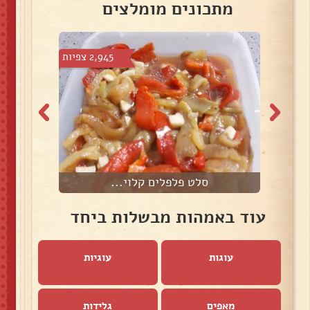
מתכונים מומלצים
צפיות
2,945 צפיות
סלט פלפלים קלוי...
עוד באמהות מבשלות ביחד
עוגות
עוגיות
מאפים
גלידות