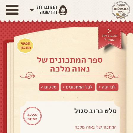
התחברות
והרשמה
אהבת את
הספר?
חפשי
מתכון
ספר המתכונים של
נאוה מלכה
לכריכה >
לכל המתכונים >
סלטים
>
סלט כרוב סגול
4,350
צפיות
המתכון של
נאוה מלכה