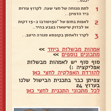
יכנס..
1
לתת מנוחה של חצי שעה. לקרוץ צורות
כיד הדמיון. .
2
לאפות בחום של 150°טורבו כ-15 דקות
או לבדוק שישארו בצבע בהיר..
3
לקרר ולאחסן בקופסא סגורה היטב. .
אמהות מבשלות ביחד
>>
מתכונים נוספים
>>
סוף סוף יש לאמהות מבשלות
אפליקציה :)
להורדת האפלקיה לחצי כאן
צפיתן כבר בתכנית הבישול שלנו
בערוץ 24
לכל מתכוני התכנית לחצי כאן