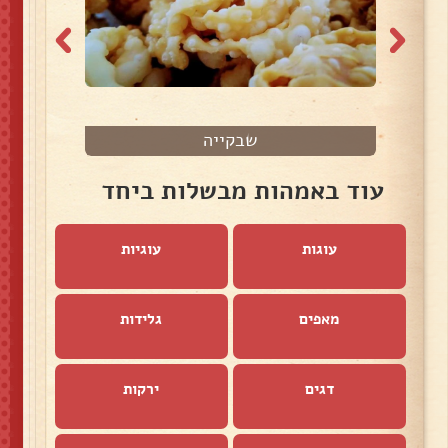
שבקייה
מ
עוד באמהות מבשלות ביחד
עוגות
עוגיות
מאפים
גלידות
דגים
ירקות