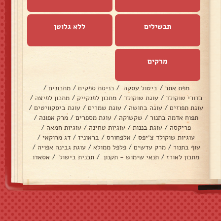
תבשילים
ללא גלוטן
מרקים
מפת אתר
/
ביטול עסקה
/
כניסת ספקים
/
מתכונים
/
כדורי שוקולד
/
עוגת שוקולד
/
מתכון לפנקייק
/
מתכון לפיצה
/
עוגת תפוזים
/
עוגה בחושה
/
עוגת שמרים
/
עוגת ביסקוויטים
/
תפוח אדמה בתנור
/
שקשוקה
/
עוגת מספרים
/
מרק אפונה
/
פריקסה
/
עוגת בננות
/
עוגיות טחינה
/
עוגיות חמאה
/
עוגיות שוקולד צ׳יפס
/
אלפחורס
/
בראוניז
/
דג מרוקאי
/
עוף בתנור
/
מרק עדשים
/
פלפל ממולא
/
עוגת גבינה אפויה
/
מתכון לאורז
/
תנאי שימוש - תקנון
/
תכנית בישול
/
אסאדו