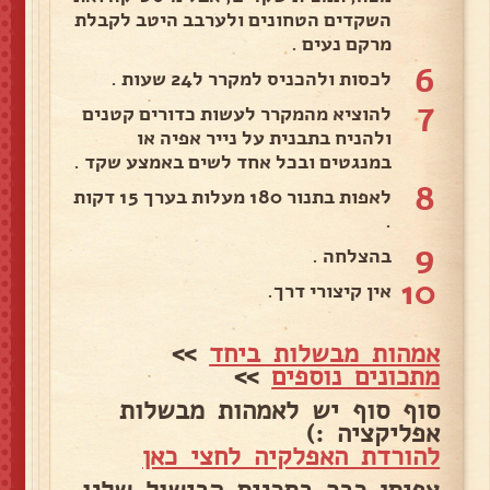
השקדים הטחונים ולערבב היטב לקבלת
מרקם נעים .
6
לכסות ולהכניס למקרר ל24 שעות .
7
להוציא מהמקרר לעשות כדורים קטנים
ולהניח בתבנית על נייר אפיה או
במנגטים ובכל אחד לשים באמצע שקד .
8
לאפות בתנור 180 מעלות בערך 15 דקות
.
9
בהצלחה .
10
אין קיצורי דרך.
אמהות מבשלות ביחד
>>
מתכונים נוספים
>>
סוף סוף יש לאמהות מבשלות
אפליקציה :)
להורדת האפלקיה לחצי כאן