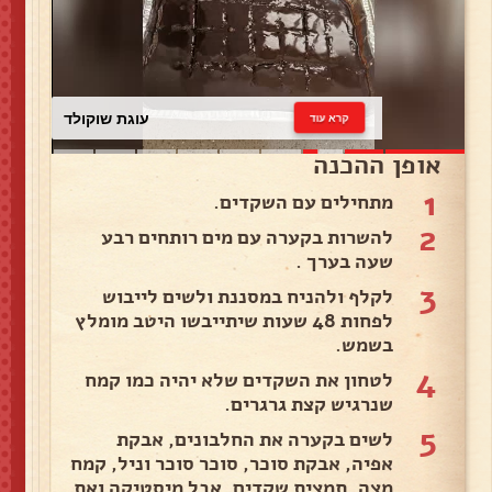
עוגת שוקולד
קרא עוד
אופן ההכנה
1
מתחילים עם השקדים.
2
להשרות בקערה עם מים רותחים רבע
שעה בערך .
3
לקלף ולהניח במסננת ולשים לייבוש
לפחות 48 שעות שיתייבשו היטב מומלץ
בשמש.
4
לטחון את השקדים שלא יהיה כמו קמח
שנרגיש קצת גרגרים.
5
לשים בקערה את החלבונים, אבקת
אפיה, אבקת סוכר, סוכר סוכר וניל, קמח
מצה, תמצית שקדים, אבל מיסטיקה ואת