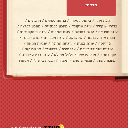
מרקים
מפת אתר
/
ביטול עסקה
/
כניסת ספקים
/
מתכונים
/
כדורי שוקולד
/
עוגת שוקולד
/
מתכון לפנקייק
/
מתכון לפיצה
/
עוגת תפוזים
/
עוגה בחושה
/
עוגת שמרים
/
עוגת ביסקוויטים
/
תפוח אדמה בתנור
/
שקשוקה
/
עוגת מספרים
/
מרק אפונה
/
פריקסה
/
עוגת בננות
/
עוגיות טחינה
/
עוגיות חמאה
/
עוגיות שוקולד צ׳יפס
/
אלפחורס
/
בראוניז
/
דג מרוקאי
/
עוף בתנור
/
מרק עדשים
/
פלפל ממולא
/
עוגת גבינה אפויה
/
מתכון לאורז
/
תנאי שימוש - תקנון
/
תכנית בישול
/
אסאדו