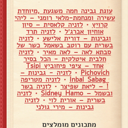
עוגת גבינה חמה משגעת ,מיוחדת
עשירה ומנחמת-מלאי רומני – ליהי
קרויץ
•
לזניה קלאסית – סיון
אוחיון אברג׳ל
•
לזניה תרד
וגבינות – דורית אלישע
•
לזניה
בשרית עם רוטב בשאמל כשר של
סבתא לאה – לאה מאיר
•
לזניה
חלבית איטלקית - הכל בסיר
אחד – ציפי פיחוביץ Tsipi
Pichovich
•
לזניה - גבינות –
Inbal Sabag
•
לזניה מטריפה
! – ליאת שפיצר
•
לזניה בשר
ובשמל – Sidney Hamo
•
לזניה
בשרית – אורית לוי
•
לזניה
גבינות – מירי גולני
מתכונים מומלצים