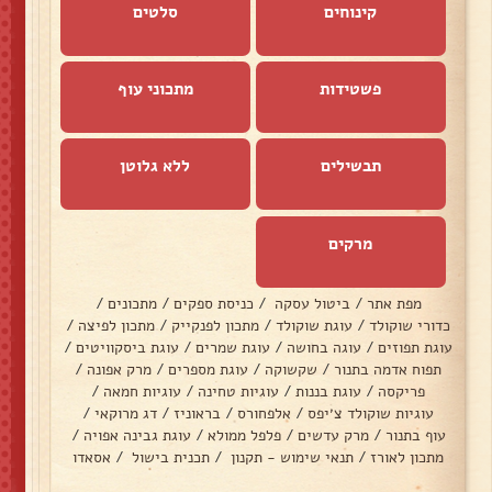
קינוחים
סלטים
פשטידות
מתכוני עוף
תבשילים
ללא גלוטן
מרקים
מפת אתר
/
ביטול עסקה
/
כניסת ספקים
/
מתכונים
/
כדורי שוקולד
/
עוגת שוקולד
/
מתכון לפנקייק
/
מתכון לפיצה
/
עוגת תפוזים
/
עוגה בחושה
/
עוגת שמרים
/
עוגת ביסקוויטים
/
תפוח אדמה בתנור
/
שקשוקה
/
עוגת מספרים
/
מרק אפונה
/
פריקסה
/
עוגת בננות
/
עוגיות טחינה
/
עוגיות חמאה
/
עוגיות שוקולד צ׳יפס
/
אלפחורס
/
בראוניז
/
דג מרוקאי
/
עוף בתנור
/
מרק עדשים
/
פלפל ממולא
/
עוגת גבינה אפויה
/
מתכון לאורז
/
תנאי שימוש - תקנון
/
תכנית בישול
/
אסאדו