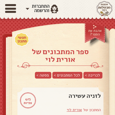
התחברות
והרשמה
אהבת את
הספר?
חפשי
מתכון
ספר המתכונים של
אורית לוי
לכריכה >
לכל המתכונים >
פסטה
>
לזניה עשירה
425
צפיות
המתכון של
אורית לוי