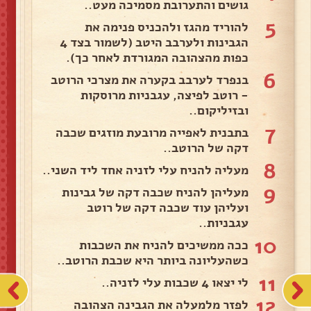
גושים והתערובת מסמיכה מעט..
5
להוריד מהגז ולהכניס פנימה את
הגבינות ולערבב היטב (לשמור בצד 4
כפות מהצהובה המגורדת לאחר כך).
6
בנפרד לערבב בקערה את מצרכי הרוטב
- רוטב לפיצה, עגבניות מרוסקות
ובזיליקום..
7
בתבנית לאפייה מרובעת מוזגים שכבה
דקה של הרוטב..
8
מעליה להניח עלי לזניה אחד ליד השני..
9
מעליהן להניח שכבה דקה של גבינות
ועליהן עוד שכבה דקה של רוטב
עגבניות..
10
ככה ממשיכים להניח את השכבות
כשהעליונה ביותר היא שכבת הרוטב..
11
לי יצאו 4 שכבות עלי לזניה..
12
לפזר מלמעלה את הגבינה הצהובה